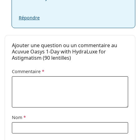
Fabriquant:
Johnson & Johnson
Nombre de
90
Répondre
lentilles:
Poids:
258 g
Autres
Ajouter une question ou un commentaire au
Acuvue Oasys 1-Day with HydraLuxe for
Catégorie:
Lentilles journalières
Astigmatism (90 lentilles)
Lentilles toriques
Commentaire
*
Silicone hydrogel
Lentilles de contact
Nom
*