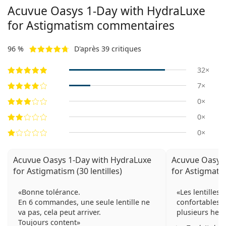
Acuvue Oasys 1-Day with HydraLuxe
for Astigmatism commentaires
96 %
D'après 39 critiques
32×
7×
0×
0×
0×
Acuvue Oasys 1-Day with HydraLuxe
Acuvue Oasys 
for Astigmatism (30 lentilles)
for Astigmatism
Bonne tolérance.
Les lentilles 
En 6 commandes, une seule lentille ne
confortables 
va pas, cela peut arriver.
plusieurs heur
Toujours content