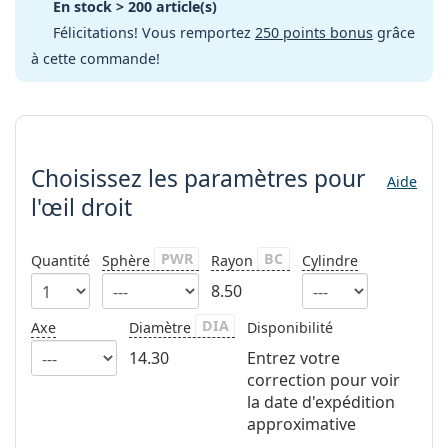
En stock
> 200 article(s)
Persol
Félicitations! Vous remportez
250 points bonus
grâce
Prada
à cette commande!
Toutes les marques
Choisissez les paramètres
Choisissez les paramètres
pour
Aide
l'œil droit
PWR
BC
Quantité
Sphère
Rayon
Cylindre
8.50
DIA
Axe
Diamètre
Disponibilité
14.30
Entrez votre
correction pour voir
la date d'expédition
approximative