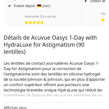
Traduit dep
Traduit depuis
(
voir
)
Franc
Anonyme
,
Il y a un an
évaluation 5 sur 5
Détails de Acuvue Oasys 1-Day with
HydraLuxe for Astigmatism (90
lentilles)
Les lentilles de contact journalières Acuvue Oasys 1-
Day for Astigmatism pour la correction de
l'astigmatisme sont des lentilles en silicone hydrogel
de la société Johnson & Johnson, qui en plus d'apporter
un confort supérieur offrent aux porteurs une
technologie brevetée unique HydraLuxe qui réduit les
symptômes de fatigue des yeux et les empêche de se
dessécher.
Afficher plus
Grâce à la technologie innovante HydraLuxe, les