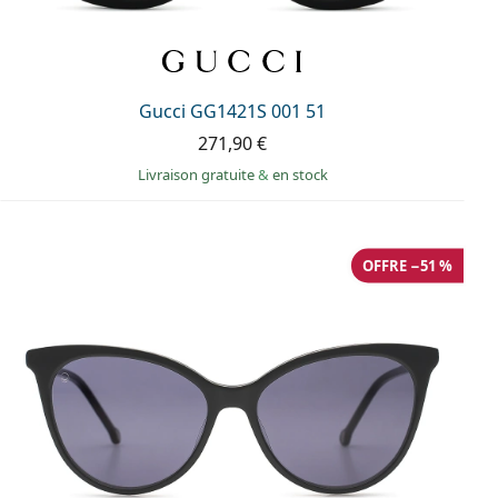
Gucci GG1421S 001 51
271,90 €
Livraison gratuite
&
en stock
OFFRE −51 %