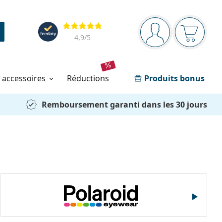
Barre de navigation
Évaluation
Vous êtes connec
Votre pa
4,9
/5
t accessoires
réductions
Produits bonus
Remboursement garanti dans les 30 jours
Polaroid