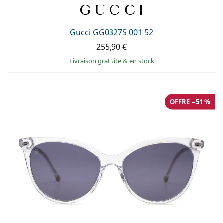
Gucci GG0327S 001 52
255,90 €
Livraison gratuite
&
en stock
OFFRE −51 %