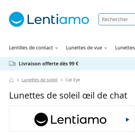
Rechercher
Je suis déjà client chez Lentiamo
Navigation sur le site
Produits d'entretien
Comment commander
Lentilles de contact
Lunettes de vue
Lunettes 
Livraison offerte dès 99 €
Lunettes de soleil
Cat Eye
Lunettes de soleil œil de chat
Lentiamo