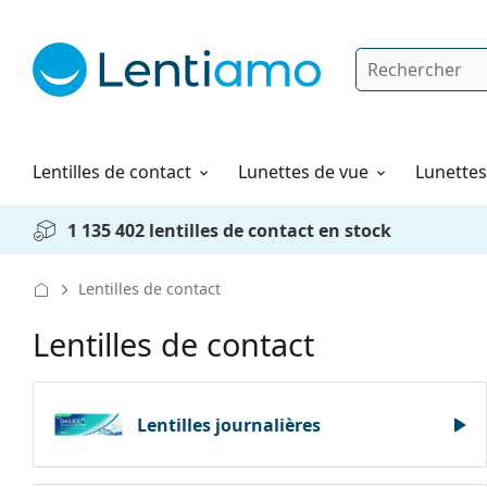
Rechercher
Je suis déjà client chez Lentiamo
Navigation sur le site
Produits d'entretien
Comment commander
Lentilles de contact
Lunettes de vue
Lunettes 
1 135 402 lentilles de contact en stock
Lentilles de contact
Lentilles de contact
Lentilles journalières