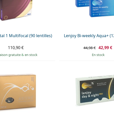
al 1 Multifocal (90 lentilles)
Lenjoy Bi-weekly Aqua+ (12
110,90 €
42,99 €
44,98 €
raison gratuite
&
en stock
en stock