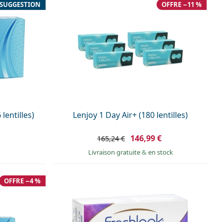
SUGGESTION
OFFRE −11 %
lentilles)
Lenjoy 1 Day Air+ (180 lentilles)
146,99 €
165,24 €
Livraison gratuite
&
en stock
OFFRE −4 %