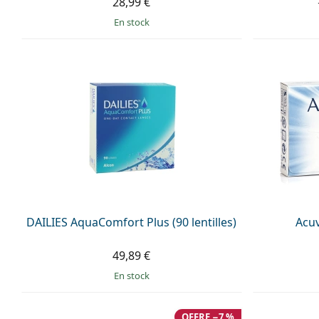
28,99 €
en stock
DAILIES AquaComfort Plus (90 lentilles)
Acuv
49,89 €
en stock
OFFRE −7 %