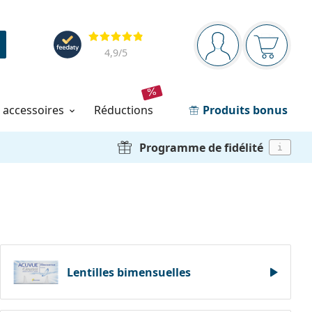
Barre de navigation
Évaluation
Vous êtes connec
Votre pa
4,9
/5
t accessoires
réductions
Produits bonus
Programme de fidélité
i
Lentilles bimensuelles