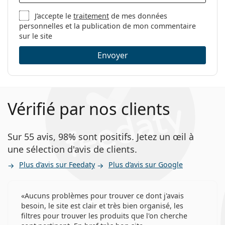
J’accepte le
traitement
de mes données
Filtre UV
personnelles et la publication de mon commentaire
sur le site
Oui
Envoyer
Oui
Oui
Vérifié par nos clients
Les lentilles de contact Lenjoy Bi-weekly Aqua+ sont
Sur 55 avis, 98% sont positifs. Jetez un œil à
une alternative possible pour :
une sélection d'avis de clients.
Acuvue 2
Plus d’avis sur Feedaty
Plus d’avis sur Google
Acuvue Oasys
Acuvue Oasys with Transition
Vendu le plus souvent avec la solution
Vantio Multi-
Aucuns problèmes pour trouver ce dont j'avais
besoin, le site est clair et très bien organisé, les
Purpose 360 ml avec étui
.
filtres pour trouver les produits que l'on cherche
Ceci est un dispositif médical. Lisez le mode d'emploi