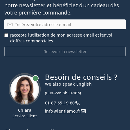
notre newsletter et bénéficiez d'un cadeau dès
votre première commande.
E-mail
J’accepte
l’utilisation
de mon adresse email et l’envoi
d’offres commerciales
Recevoir la newsletter
Besoin de conseils ?
hors ligne
We also speak English
(Lun-Ven 8h30-16h)
01 87 65 19 80
Chiara
info@lentiamo.fr
Service Client