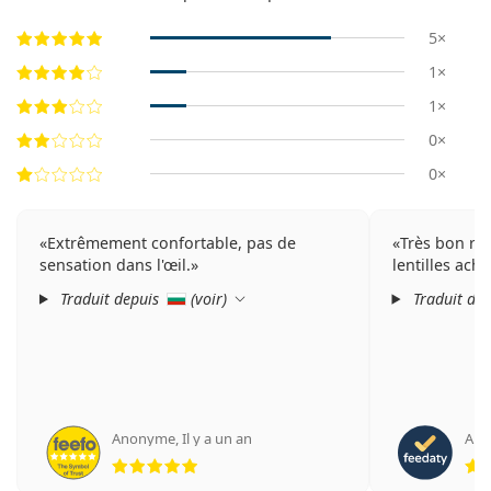
5×
1×
1×
0×
0×
Extrêmement confortable, pas de
Très bon rap
sensation dans l'œil.
lentilles ac
Traduit depuis
(
voir
)
Traduit de
Anonyme
,
Il y a un an
Albe
évaluation 5 sur 5