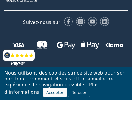
Nous contacter
Facebook
Instagram
YouTube
LinkedIn
Suivez-nous sur
Évaluation
Nous utilisons des cookies sur ce site web pour son
bon fonctionnement et vous offrir la meilleure
Retour à la page d'accueil
Haut
expérience de navigation possible.
Plus
d'informations
Accepter
Refuser
Lentiamo.fr est géré et exploité par Lentiamo s.r.o., République
tchèque
Un service en ligne pour vous depuis 18 ans.