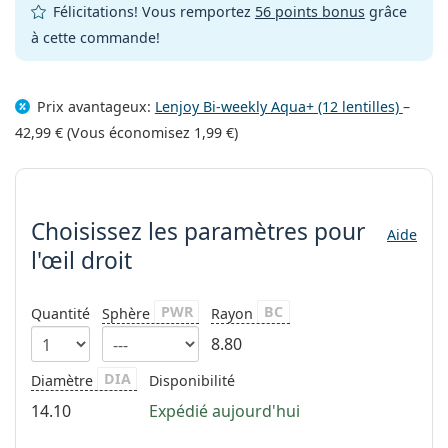
Gucci
Toutes les solutions
Félicitations! Vous remportez
56 points bonus
grâce
hors ligne
Toutes les marques
à cette commande!
Persol
Prada
Prix avantageux:
Lenjoy Bi-weekly Aqua+ (12 lentilles)
–
Toutes les marques
42,99 €
(Vous économisez
1,99 €
)
Choisissez les paramètres
Choisissez les paramètres
pour
Aide
l'œil droit
PWR
BC
Quantité
Sphère
Rayon
8.80
DIA
Diamètre
Disponibilité
14.10
Expédié aujourd'hui