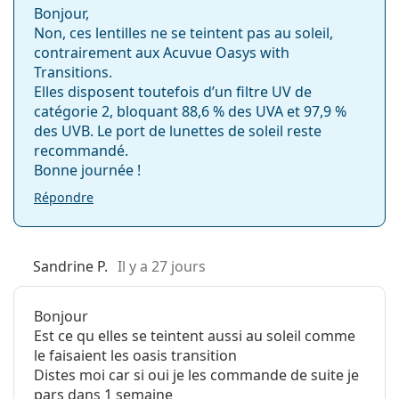
Acuvue
Autres
Bonjour,
Oasys
Non, ces lentilles ne se teintent pas au soleil,
Catégorie:
Lentilles bimensuelles
Transmissibilité à l'oxygène
contrairement aux Acuvue Oasys with
Silicone hydrogel
Transitions.
Lentilles de contact
Elles disposent toutefois d’un filtre UV de
113.75 Dk/t
catégorie 2, bloquant 88,6 % des UVA et 97,9 %
Lentilles sphériques et asphériques
des UVB. Le port de lunettes de soleil reste
33 Dk/t
recommandé.
Bonne journée !
147 Dk/t
Répondre
Plage de puissance - Moins jusqu'à...
Sandrine P.
Il y a 27 jours
-12.00
Bonjour
Est ce qu elles se teintent aussi au soleil comme
-12.00
le faisaient les oasis transition
Distes moi car si oui je les commande de suite je
-12.00
pars dans 1 semaine