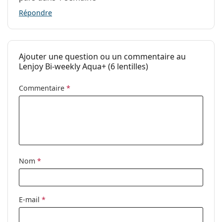
Répondre
Plage de puissance - Plus jusqu'à...
+4.00
Ajouter une question ou un commentaire au
Lenjoy Bi-weekly Aqua+ (6 lentilles)
+8.00
Commentaire
*
+8.00
Silicone hydrogel
Nom
*
Oui
Non
E-mail
*
Oui