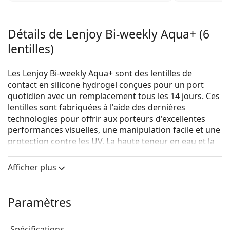
Détails de Lenjoy Bi-weekly Aqua+ (6
lentilles)
Les Lenjoy Bi-weekly Aqua+ sont des lentilles de
contact en silicone hydrogel conçues pour un port
quotidien avec un remplacement tous les 14 jours. Ces
lentilles sont fabriquées à l'aide des dernières
technologies pour offrir aux porteurs d'excellentes
performances visuelles, une manipulation facile et une
protection contre les UV. La haute teneur en eau et la
perméabilité à l'oxygène garantissent un confort de
port exceptionnel. Le rapport qualité/prix optimal fait
Afficher plus
de Lenjoy Bi-weekly Aqua+ un choix de lentilles de
contact très populaire sur le marché.
Paramètres
Quels sont les principaux avantages des lentilles de
contact Lenjoy Bi-weekly Aqua+ ?
Spécifications