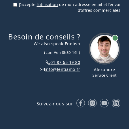
J’accepte
l’utilisation
de mon adresse email et l’envoi
d’offres commerciales
Besoin de conseils ?
hors ligne
We also speak English
(Lun-Ven 8h30-16h)
01 87 65 19 80
info@lentiamo.fr
Alexandre
Service Client
Facebook
Instagram
YouTube
Lin
Suivez-nous sur