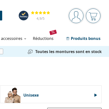
Barre de navigation
Évaluation
Vous êtes connec
Votre pa
4,9
/5
t accessoires
réductions
Produits bonus
Toutes les montures sont en stock
i
Unisexe