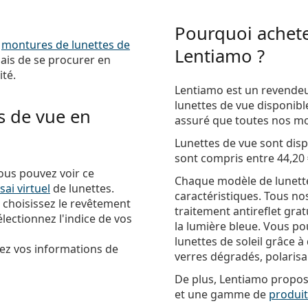
Pourquoi achete
e
montures de lunettes de
Lentiamo ?
mais de se procurer en
ité.
Lentiamo est un revendeu
lunettes de vue disponibl
 de vue en
assuré que toutes nos mo
Lunettes de vue
sont disp
sont compris entre
44,20
ous pouvez voir ce
Chaque modèle de lunette
sai virtuel
de lunettes.
caractéristiques. Tous no
, choisissez le revêtement
traitement antireflet gra
lectionnez l'indice de vos
la lumière bleue. Vous p
lunettes de soleil grâce à
ez vos informations de
verres dégradés, polaris
De plus, Lentiamo propo
et une gamme de
produi