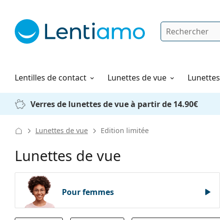
Rechercher
Je suis déjà client chez Lentiamo
Navigation sur le site
Produits d'entretien
Comment commander
Lentilles de contact
Lunettes de vue
Lunettes 
Verres de lunettes de vue à partir de 14.90€
Lunettes de vue
Edition limitée
Lunettes de vue
Pour femmes