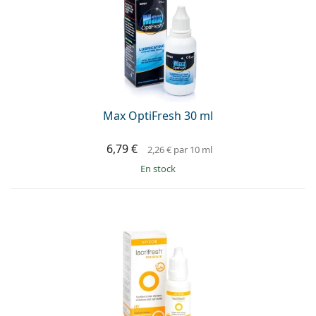
Persol
Prada
Toutes les marques
Max OptiFresh 30 ml
6,79 €
2,26 €
par 10 ml
en stock