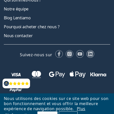
Qui sommes-nous ?
Notre équipe
Blog Lentiamo
Pourquoi acheter chez nous ?
Nous contacter
Facebook
Instagram
YouTube
LinkedIn
Suivez-nous sur
Évaluation
Nous utilisons des cookies sur ce site web pour son
bon fonctionnement et vous offrir la meilleure
Retour à la page d'accueil
Haut
expérience de navigation possible.
Plus