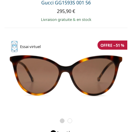
Gucci GG1593S 001 56
295,90 €
Livraison gratuite
&
en stock
OFFRE −51 %
Essai
virtuel