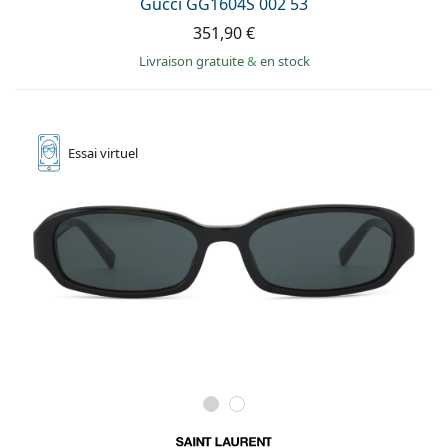
Gucci GG1604S 002 53
351,90 €
Livraison gratuite
&
en stock
Essai
virtuel