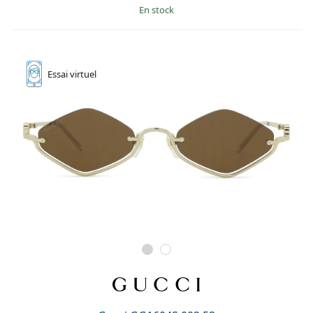
en stock
Essai
virtuel