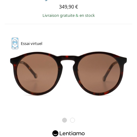
Persol
349,90 €
Livraison gratuite
&
en stock
Prada
Toutes les marques
Essai
virtuel