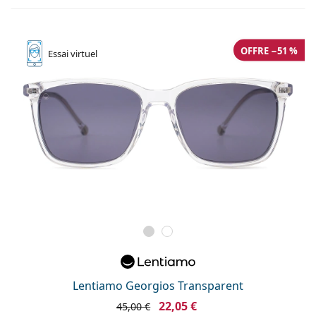
OFFRE −51 %
Essai
virtuel
Lentiamo Georgios Transparent
22,05 €
45,00 €