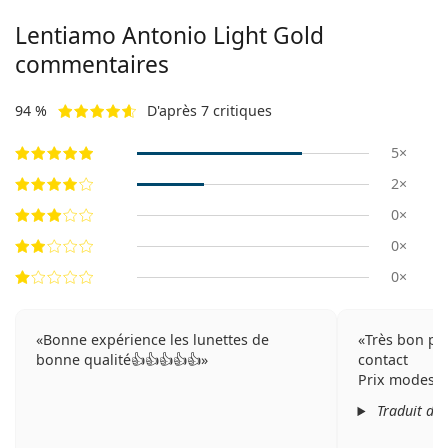
Lentiamo
Antonio Light Gold
commentaires
94 %
D'après 7 critiques
5×
2×
0×
0×
0×
Bonne expérience les lunettes de
Très bon pro
bonne qualité👍👍👍👍👍
contact
Prix modeste
Traduit de