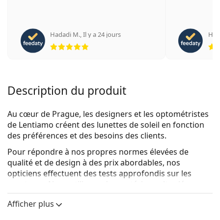
Hadadi M.
,
Il y a 24 jours
Helg
évaluation 5 sur 5
Description du produit
Au cœur de Prague, les designers et les optométristes
de Lentiamo créent des lunettes de soleil en fonction
des préférences et des besoins des clients.
Pour répondre à nos propres normes élevées de
qualité et de design à des prix abordables, nos
opticiens effectuent des tests approfondis sur les
montures. Nous utilisons des matériaux
ultra-légers
qui permettent à nos montures de s'adapter
Afficher plus
confortablement à votre visage. Pour un look parfait,
nos designers ont travaillé à la création d'une gamme