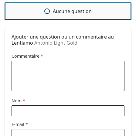
Autres
Sexe:
Unisex
Aucune question
Catégorie:
Lunettes de soleil
Marque:
Lentiamo
Ajouter une question ou un commentaire au
Utilisation:
Mode
Lentiamo
Antonio Light Gold
Code:
Antonio Light Gold
Commentaire
*
Disponible avec
Non
correction:
Nom
*
E-mail
*