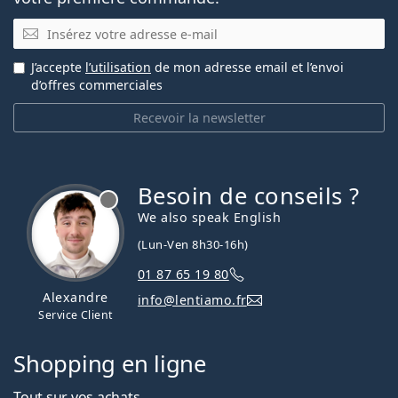
E-mail
J’accepte
l’utilisation
de mon adresse email et l’envoi
d’offres commerciales
Recevoir la newsletter
Besoin de conseils ?
hors ligne
We also speak English
(Lun-Ven 8h30-16h)
01 87 65 19 80
Alexandre
info@lentiamo.fr
Service Client
Shopping en ligne
Tout sur vos achats