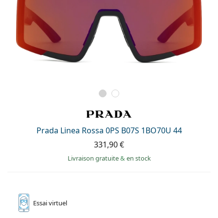
Prada Linea Rossa 0PS B07S 1BO70U 44
331,90 €
Livraison gratuite
&
en stock
Essai
virtuel