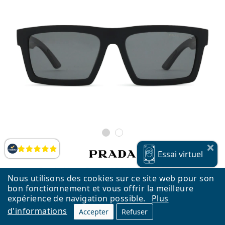
Évaluation
Essai
virtuel
Prada Linea Rossa 0PS A07S 1B002G 58
Nous utilisons des cookies sur ce site web pour son
259,90 €
bon fonctionnement et vous offrir la meilleure
expérience de navigation possible.
Plus
Livraison gratuite
&
en stock
d'informations
Accepter
Refuser