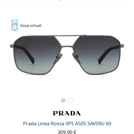
Essai
virtuel
Prada Linea Rossa 0PS A50S 5AV09U 60
309,90 €