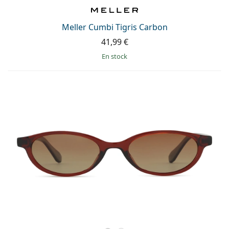
Gucci
Toutes les solutions
hors ligne
Toutes les marques
Persol
Meller Cumbi Tigris Carbon
41,99 €
Prada
en stock
Toutes les marques