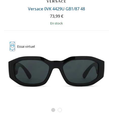
Persol
Versace 0VK 4429U GB1/87 48
Prada
73,99 €
Toutes les marques
en stock
Essai
virtuel