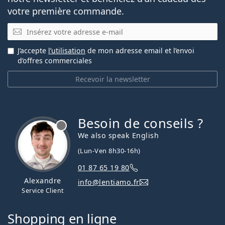
votre première commande.
E-mail
J’accepte
l’utilisation
de mon adresse email et l’envoi
d’offres commerciales
Recevoir la newsletter
Besoin de conseils ?
hors ligne
We also speak English
(Lun-Ven 8h30-16h)
01 87 65 19 80
Alexandre
info@lentiamo.fr
Service Client
Shopping en ligne