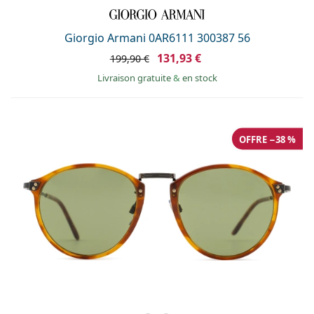
Persol
Prada
Giorgio Armani 0AR6111 300387 56
131,93 €
199,90 €
Toutes les marques
Livraison gratuite
&
en stock
OFFRE −38 %