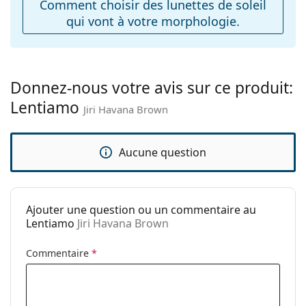
Comment choisir des lunettes de soleil
Charnière à
Non
qui vont à votre morphologie.
ressort:
Accessoires
Étui:
Oui
Donnez-nous votre avis sur ce produit:
Tissu de
Oui
Lentiamo
nettoyage:
Jiri Havana Brown
Autres
Sexe:
Unisex
Aucune question
Catégorie:
Lunettes de soleil
Marque:
Lentiamo
Ajouter une question ou un commentaire au
Utilisation:
Mode
Lentiamo
Jiri Havana Brown
Code:
Jiri Havana Brown
Commentaire
*
Disponible avec
Non
correction: