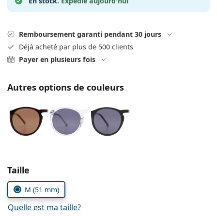
En stock.
Expédié aujourd'hui
Gucci
Toutes les solutions
hors ligne
Toutes les marques
Persol
Remboursement garanti pendant 30 jours
Prada
Déjà acheté par plus de 500 clients
Payer en plusieurs fois
Toutes les marques
Autres options de couleurs
Choisissez les paramètres
Taille
M (51 mm)
Quelle est ma taille?