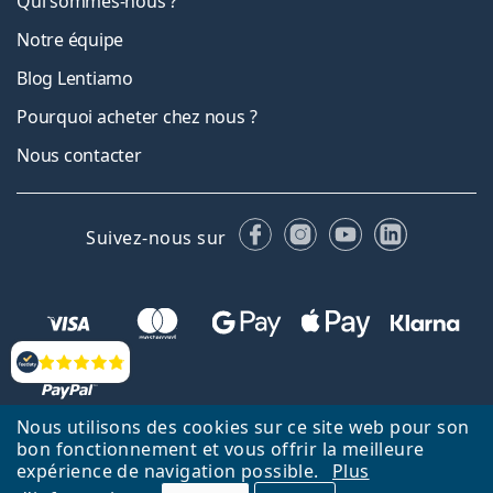
Qui sommes-nous ?
Notre équipe
Blog Lentiamo
Pourquoi acheter chez nous ?
Nous contacter
Facebook
Instagram
YouTube
LinkedIn
Suivez-nous sur
Évaluation
Nous utilisons des cookies sur ce site web pour son
bon fonctionnement et vous offrir la meilleure
Retour à la page d'accueil
Haut
expérience de navigation possible.
Plus