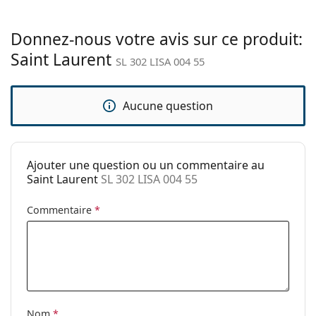
Étui:
Oui
Donnez-nous votre avis sur ce produit:
Tissu de
Oui
Saint Laurent
nettoyage:
SL 302 LISA 004 55
Autres
Sexe:
Pour femmes
Aucune question
Catégorie:
Lunettes de soleil
Marque:
Saint Laurent
Ajouter une question ou un commentaire au
Utilisation:
Mode
Saint Laurent
SL 302 LISA 004 55
Code:
SL 302 LISA 004 55
Commentaire
*
Disponible avec
Non
correction:
Nom
*