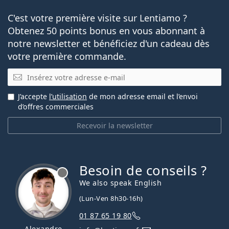
C'est votre première visite sur Lentiamo ?
Obtenez 50 points bonus en vous abonnant à
notre newsletter et bénéficiez d'un cadeau dès
votre première commande.
E-mail
J’accepte
l’utilisation
de mon adresse email et l’envoi
d’offres commerciales
Recevoir la newsletter
Besoin de conseils ?
hors ligne
We also speak English
(Lun-Ven 8h30-16h)
01 87 65 19 80
Alexandre