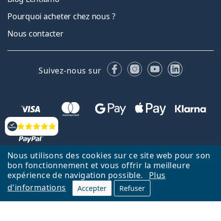
Pourquoi acheter chez nous ?
Nous contacter
Facebook
Instagram
YouTube
LinkedIn
Suivez-nous sur
Évaluation
Nous utilisons des cookies sur ce site web pour son
bon fonctionnement et vous offrir la meilleure
Retour à la page d'accueil
Haut
expérience de navigation possible.
Plus
d'informations
Lentiamo.fr est géré et exploité par Lentiamo s.r.o., République
Accepter
Refuser
tchèque
Un service en ligne pour vous depuis 18 ans.