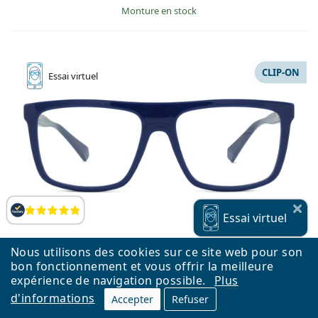
Monture en stock
CLIP-ON
Essai
virtuel
Évaluation
Essai
virtuel
Nous utilisons des cookies sur ce site web pour son
bon fonctionnement et vous offrir la meilleure
expérience de navigation possible.
Plus
d'informations
Accepter
Refuser
Polaroid PLD 6230/CS PJP M9 56 (clip-on)