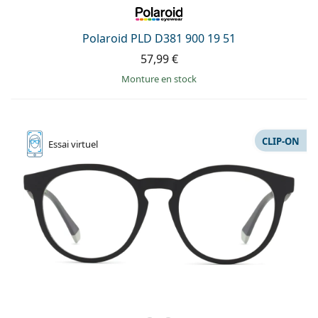
Gucci
Toutes les solutions
hors ligne
Toutes les marques
Persol
Polaroid PLD D381 900 19 51
57,99 €
Prada
Monture en stock
Toutes les marques
CLIP-ON
Essai
virtuel