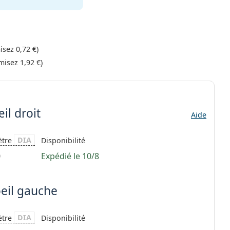
isez
0,72 €
)
misez
1,92 €
)
il droit
Aide
DIA
ètre
Disponibilité
0
Expédié le 10/8
oeil gauche
DIA
ètre
Disponibilité