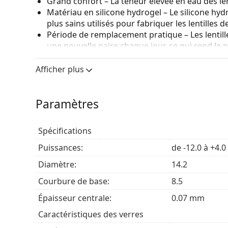
Grand confort
– La teneur élevée en eau des len
Matériau en silicone hydrogel
– Le silicone hy
plus sains utilisés pour fabriquer les lentilles d
Période de remplacement pratique
– Les lenti
une nouvelle paire chaque jour, ce qui rend le 
porteur.
Manipulation facile
– La teinte bleu clair rend le
Afficher plus
Protection contre les rayons UV
– L'hydrogel de
pour une protection accrue contre les rayons ul
Paramètres
Le filtre UV des lentilles de contact renforce la 
ultraviolets. Toutefois, les lentilles ne couvrent pas
sorte qu'une combinaison de lentilles de contact a
Spécifications
protection idéale contre les rayons UV nocifs.
Puissances:
de -12.0 à +4.0
Diamètre:
14.2
A qui s'adresse Lenjoy 1 Day Air+ p
Courbure de base:
8.5
Les Lenjoy 1 Day Air+ conviennent à tous ceux qui re
Épaisseur centrale:
0.07 mm
conviennent à :
Caractéristiques des verres
Ceux qui sont myopes (myopie) ou hypermétro