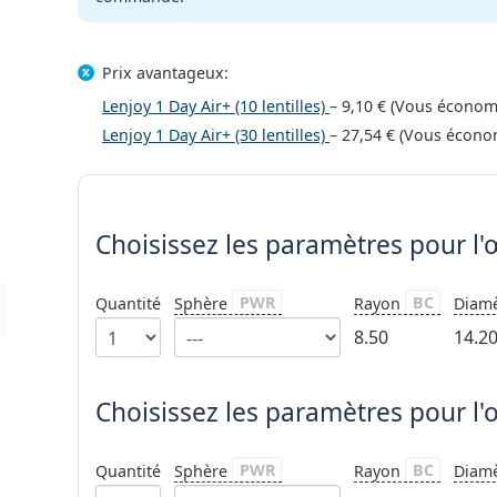
Prix avantageux:
Lenjoy 1 Day Air+ (10 lentilles)
–
9,10 €
(Vous économ
Lenjoy 1 Day Air+ (30 lentilles)
–
27,54 €
(Vous écono
Choisissez les paramètres
Choisissez les paramètres
pour l'œ
PWR
BC
Quantité
Sphère
Rayon
Diam
8.50
14.2
Choisissez les paramètres pour l'
PWR
BC
Quantité
Sphère
Rayon
Diam