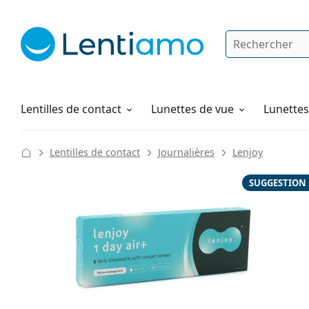
Rechercher
Je suis déjà client chez Lentiamo
Navigation sur le site
Produits d'entretien
Comment commander
Lentilles de contact
Lunettes de vue
Lunettes 
Lentilles de contact
Journalières
Lenjoy
SUGGESTION