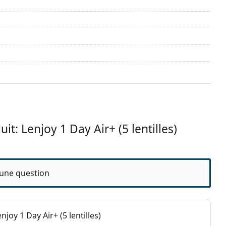
 de contact journalières
.
y Air+ sont une alternative possible
ois
t: Lenjoy 1 Day Air+ (5 lentilles)
s
une question
y Air+ ?
oy 1 Day Air+ (5 lentilles)