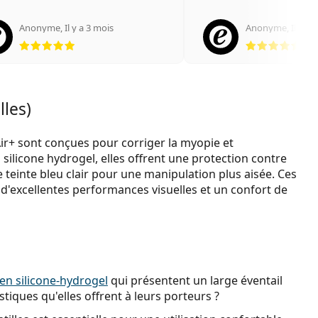
Anonyme
,
Il y a 3 mois
Anonyme
,
Il y a 
évaluation 5 sur 5
éva
lles)
 Air+ sont conçues pour corriger la myopie et
silicone hydrogel, elles offrent une protection contre
 teinte bleu clair pour une manipulation plus aisée. Ces
t d'excellentes performances visuelles et un confort de
 en silicone-hydrogel
qui présentent un large éventail
stiques qu'elles offrent à leurs porteurs ?