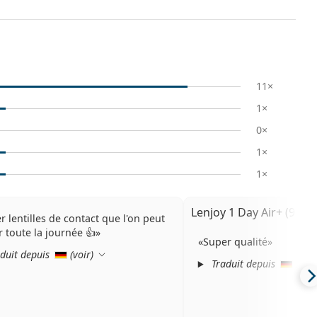
11×
1×
0×
1×
1×
Lenjoy 1 Day Air+ (90 len
r lentilles de contact que l'on peut
r toute la journée 👍
Super qualité
duit depuis
(
voir
)
Traduit depuis
(
voir