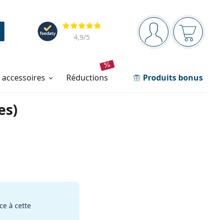
Barre de navigation
Évaluation
Vous êtes connec
Votre pa
4,9
/5
t accessoires
réductions
Produits bonus
es)
e à cette