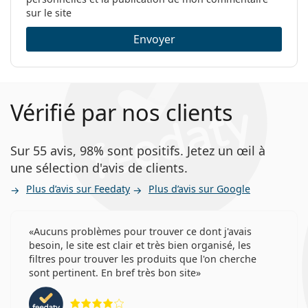
sur le site
Envoyer
Autres lentilles de contact jetables
journalières
Acuvue Oasys 1-Day with HydraLuxe
Vérifié par nos clients
Clariti 1 day
​​DAILIES AquaComfort Plus
Focus DAILIES All Day Comfort
Sur 55 avis, 98% sont positifs. Jetez un œil à
MyDay daily disposable
une sélection d'avis de clients.
Plus d’avis sur Feedaty
Plus d’avis sur Google
Articles connexes de notre blog
Aucuns problèmes pour trouver ce dont j'avais
Comment lire les paramètres de votre ordonnance
besoin, le site est clair et très bien organisé, les
de lentilles de contact ?
filtres pour trouver les produits que l'on cherche
S'habituer aux lentilles de contact : Combien de
sont pertinent. En bref très bon site
temps cela prend-il ?
évaluation 4 sur 5
Comment entretenir les lentilles de contact