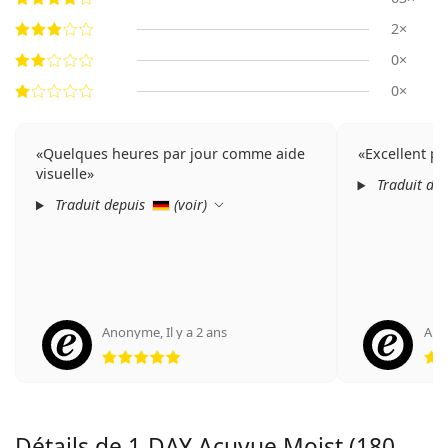
2×
0×
0×
Quelques heures par jour comme aide
Excellent pr
visuelle
Traduit de
Traduit depuis
(
voir
)
Anonyme
,
Il y a 2 ans
An
évaluation 5 sur 5
Détails de 1-DAY Acuvue Moist (180