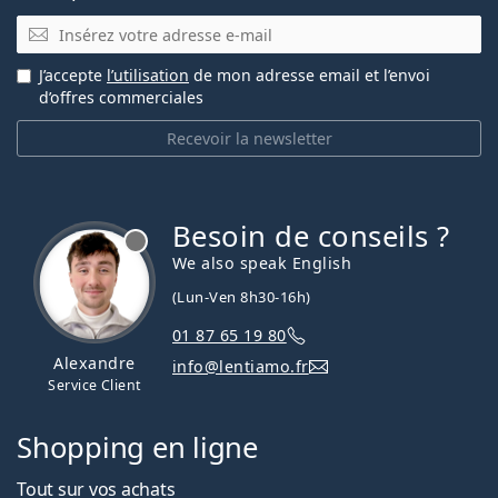
E-mail
J’accepte
l’utilisation
de mon adresse email et l’envoi
d’offres commerciales
Recevoir la newsletter
Besoin de conseils ?
hors ligne
We also speak English
(Lun-Ven 8h30-16h)
01 87 65 19 80
Alexandre
info@lentiamo.fr
Service Client
Shopping en ligne
Tout sur vos achats