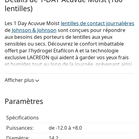
lentilles)
Les 1 Day Acuvue Moist
lentilles de contact journalières
de
Johnson & Johnson
sont conçues pour répondre
aux besoins des porteurs de lentilles aux yeux
sensibles ou secs. Découvrez le confort imbattable
offert par l'hydrogel Etafilcon A et la technologie
exclusive LACREON qui aident à garder vos yeux frais
et humides tout au long de la journée, prévenant ainsi
la sécheresse et l'irritation. Les lentilles journalières
Acuvue Moist sont faciles à porter et ne nécessitent ni
Afficher plus
nettoyage ni entretien, un choix pratique pour les
personnes toujours en mouvement.
Paramètres
Principaux avantages
Spécifications
Hydratation longue durée
– Grâce à la technologie
Puissances:
de -12.0 à +8.0
LACREON qui incorpore un composant hydratant
Diamètre:
unique (PVP) similaire aux larmes naturelles, la
14.2