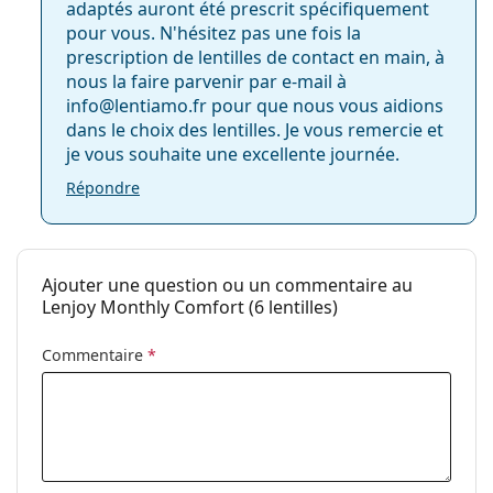
adaptés auront été prescrit spécifiquement
UltraWave
pour vous. N'hésitez pas une fois la
Vendu le plus souvent avec la solution
Vantio Multi-
prescription de lentilles de contact en main, à
Purpose 360 ml avec étui
.
nous la faire parvenir par e-mail à
info@lentiamo.fr pour que nous vous aidions
Ceci est un dispositif médical. Lisez le mode d'emploi
dans le choix des lentilles. Je vous remercie et
avant l'utilisation.
je vous souhaite une excellente journée.
Répondre
Ajouter une question ou un commentaire au
Lenjoy Monthly Comfort (6 lentilles)
Commentaire
*