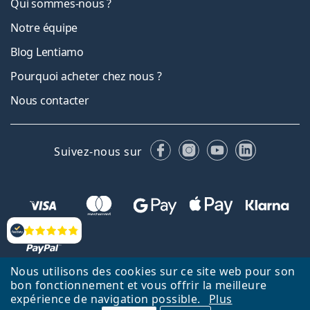
Qui sommes-nous ?
Notre équipe
Blog Lentiamo
Pourquoi acheter chez nous ?
Nous contacter
Facebook
Instagram
YouTube
LinkedIn
Suivez-nous sur
Évaluation
Nous utilisons des cookies sur ce site web pour son
bon fonctionnement et vous offrir la meilleure
Retour à la page d'accueil
Haut
expérience de navigation possible.
Plus