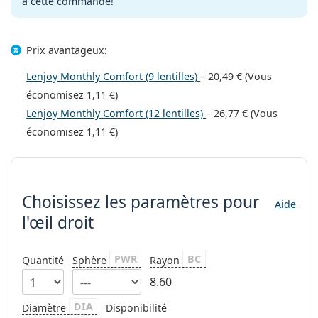
à cette commande!
Persol
Prada
Prix avantageux:
Toutes les marques
Lenjoy Monthly Comfort (9 lentilles)
–
20,49 €
(Vous
économisez
1,11 €
)
Lenjoy Monthly Comfort (12 lentilles)
–
26,77 €
(Vous
économisez
1,11 €
)
Choisissez les paramètres
Choisissez les paramètres
pour
Aide
l'œil droit
PWR
BC
Quantité
Sphère
Rayon
8.60
DIA
Diamètre
Disponibilité