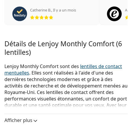
Catherine B.
,
Il y a un mois
An
évaluation 5 sur 5
Détails de Lenjoy Monthly Comfort (6
lentilles)
Lenjoy Monthly Comfort sont des
lentilles de contact
mentuelles
. Elles sont réalisées à l'aide d'une des
dernières technologies modernes et grâce à des
activités de recherche et de développement menées au
Royaume-Uni. Ces lentilles de contact offrent des
performances visuelles étonnantes, un confort de port
durable et une santé optimale pour vos yeux. Avec leur
technologie biocompatibilité d'hydratation, leur
surface antidérapante, leur protection contre les
Afficher plus
rayons UV et leur teinte bleu clair pour une
manipulation plus facile, les lentilles de contact Lenjoy