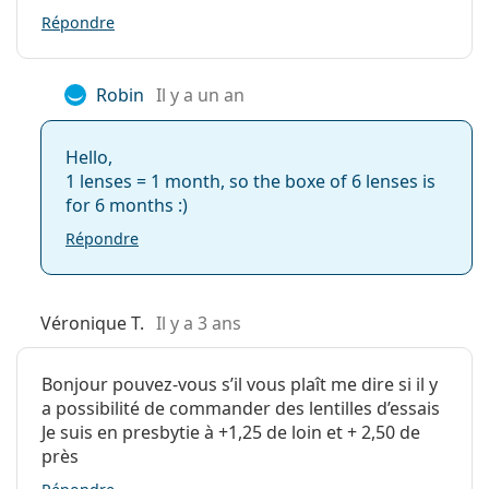
Répondre
Plage de puissance - Moins jusqu'à...
Robin
Il y a un an
-10.00
Hello,
-9.00
1 lenses = 1 month, so the boxe of 6 lenses is
for 6 months :)
-10.00
Répondre
Gamme de puissance - Plus jusqu'à...
Véronique T.
Il y a 3 ans
+6.00
Bonjour pouvez-vous s’il vous plaît me dire si il y
a possibilité de commander des lentilles d’essais
+6.00
Je suis en presbytie à +1,25 de loin et + 2,50 de
près
+8.00