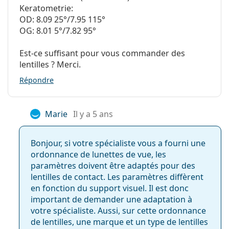
Keratometrie:
OD: 8.09 25°/7.95 115°
Filtre UV
OG: 8.01 5°/7.82 95°
Oui
Est-ce suffisant pour vous commander des
lentilles ? Merci.
Non
Répondre
Oui
Marie
Il y a 5 ans
Les lentilles de contact Lenjoy Monthly Comfort sont
une alternative possible pour :
Bonjour, si votre spécialiste vous a fourni une
ordonnance de lunettes de vue, les
SofLens 59
paramètres doivent être adaptés pour des
Biomedics 55 Evolution
lentilles de contact. Les paramètres diffèrent
Proclear Compatibles Sphere
en fonction du support visuel. Il est donc
SofLens 38
important de demander une adaptation à
Clear 58
votre spécialiste. Aussi, sur cette ordonnance
Frequency 55 Aspheric
de lentilles, une marque et un type de lentilles
Clear All-Day