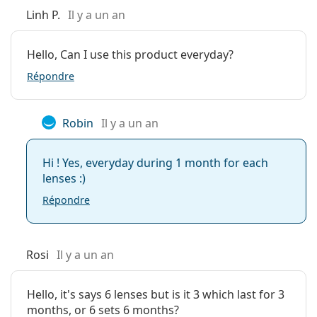
comparatif des lentilles de contact
Poids:
25 g
Linh P.
Il y a un an
Autres
Teneur en eau
Catégorie:
Lentilles mensuelles
Hello, Can I use this product everyday?
Lentilles de contact
Répondre
Lenjoy
55%
Lentilles sphériques et asphériques
SofLens
59%
Robin
Il y a un an
59
55%
Hi ! Yes, everyday during 1 month for each
Biomedics
lenses :)
55
Evolution
Transmissibilité à l'oxygène
Répondre
31.07 Dk/t
Rosi
Il y a un an
22 Dk/t
Hello, it's says 6 lenses but is it 3 which last for 3
20 Dk/t
months, or 6 sets 6 months?