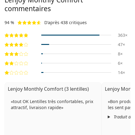
commentaires
94 %
D'après 438 critiques
363×
47×
8×
6×
14×
Lenjoy Monthly Comfort (3 lentilles)
Lenjoy Monthl
tout OK Lentilles très confortables, prix
Bon produit,
attractif, livraison rapide
les sent pas).
Traduit de