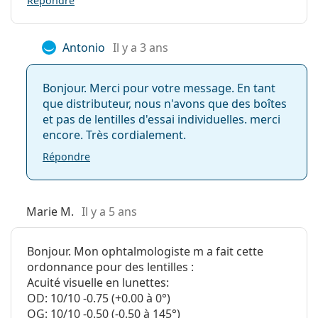
Répondre
Design asphérique
Antonio
Il y a 3 ans
Oui
Bonjour. Merci pour votre message. En tant
que distributeur, nous n'avons que des boîtes
Non
et pas de lentilles d'essai individuelles. merci
encore. Très cordialement.
Oui
Répondre
Teinte bleue
Marie M.
Il y a 5 ans
Oui
Bonjour. Mon ophtalmologiste m a fait cette
ordonnance pour des lentilles :
Oui
Acuité visuelle en lunettes:
OD: 10/10 -0.75 (+0.00 à 0°)
Oui
OG: 10/10 -0.50 (-0.50 à 145°)