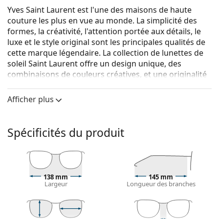
Yves Saint Laurent est l'une des maisons de haute
couture les plus en vue au monde. La simplicité des
formes, la créativité, l'attention portée aux détails, le
luxe et le style original sont les principales qualités de
cette marque légendaire. La collection de lunettes de
soleil Saint Laurent offre un design unique, des
combinaisons de couleurs créatives, et une originalité
étonnante tout en prêtant attention aux dernières
tendances de la mode.
Afficher plus
Saint Laurent SL M103 001 58
sont des lunettes de
soleil pour femmes.
Spécificités du produit
Voyez à quoi vous ressemblez avec ces lunettes de
soleil grâce à la fonction d'essayage virtuel de
Lentiamo.
Monture de lunettes de soleil
138 mm
145 mm
Largeur
Longueur des branches
La couleur noire de la monture s'accorde
parfaitement avec tous les types de teint et des
cheveux blonds clairs, châtains clairs ou noirs.