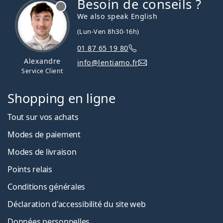
Besoin de conseils ?
hors ligne
We also speak English
(Lun-Ven 8h30-16h)
01 87 65 19 80
Alexandre
info@lentiamo.fr
Service Client
Shopping en ligne
Tout sur vos achats
Modes de paiement
Modes de livraison
Points relais
Conditions générales
Déclaration d'accessibilité du site web
Données personnelles