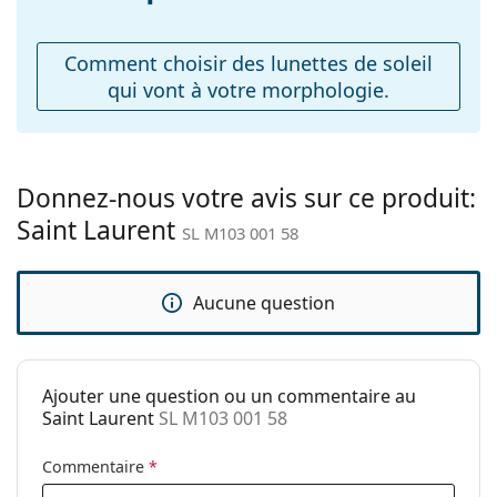
Explorez la gamme complète de
Plaquettes de nez
Non
lunettes de soleil
pour
découvrir d'autres modèles de marques populaires.
ajustables:
Comment choisir des lunettes de soleil
Charnière à
Non
qui vont à votre morphologie.
ressort:
Accessoires
Étui:
Oui
Donnez-nous votre avis sur ce produit:
Tissu de
Oui
Saint Laurent
nettoyage:
SL M103 001 58
Autres
Sexe:
Pour femmes
Aucune question
Catégorie:
Lunettes de soleil
Marque:
Saint Laurent
Ajouter une question ou un commentaire au
Utilisation:
Mode
Saint Laurent
SL M103 001 58
Code:
SL M103 001 58
Commentaire
*
Disponible avec
Non