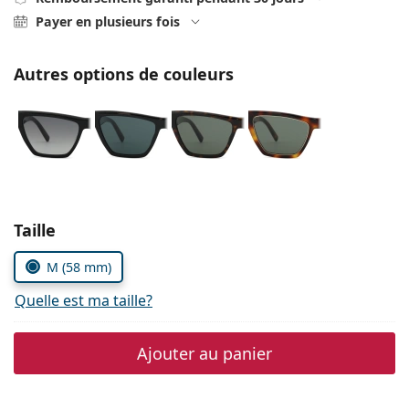
Persol
Payer en plusieurs fois
Prada
Autres options de couleurs
Toutes les marques
Choisissez les paramètres
Taille
M (58 mm)
Quelle est ma taille?
Ajouter au panier