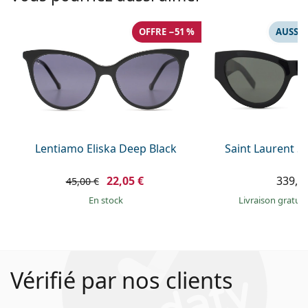
OFFRE −51 %
AUSSI 
Lentiamo Eliska Deep Black
Saint Laurent S
22,05 €
339,9
45,00 €
en stock
Livraison gratui
Vérifié par nos clients