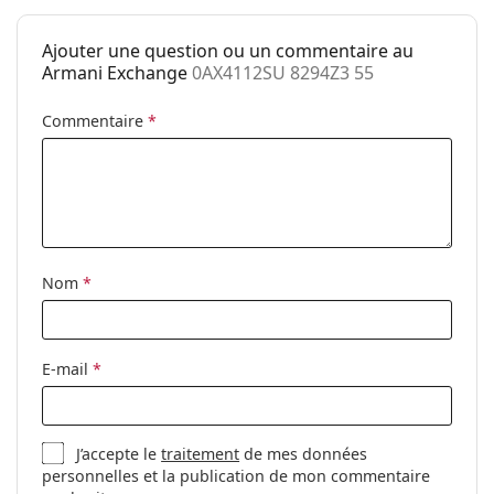
Marque:
Armani Exchange
Ajouter une question ou un commentaire au
Utilisation:
Mode
Armani Exchange
0AX4112SU 8294Z3 55
Code:
0AX4112SU 8294Z3 55
Commentaire
*
Nom
*
E-mail
*
J’accepte le
traitement
de mes données
personnelles et la publication de mon commentaire