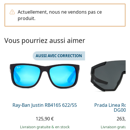
Persol
Actuellement, nous ne vendons pas ce
Prada
produit.
Toutes les marques
Vous pourriez aussi aimer
AUSSI AVEC CORRECTION
Ray-Ban Justin RB4165 622/55
Prada Linea Ro
DG006F
125,90 €
263,9
Livraison gratuite
&
en stock
Livraison gratui