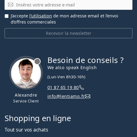
E-mail
J’accepte
l’utilisation
de mon adresse email et l’envoi
d’offres commerciales
Recevoir la newsletter
Besoin de conseils ?
hors ligne
We also speak English
(Lun-Ven 8h30-16h)
01 87 65 19 80
Alexandre
info@lentiamo.fr
Service Client
Shopping en ligne
Tout sur vos achats