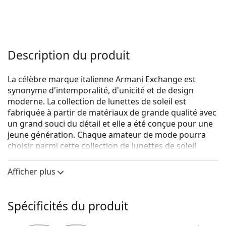
Description du produit
La célèbre marque italienne Armani Exchange est
synonyme d'intemporalité, d'unicité et de design
moderne. La collection de lunettes de soleil est
fabriquée à partir de matériaux de grande qualité avec
un grand souci du détail et elle a été conçue pour une
jeune génération. Chaque amateur de mode pourra
choisir parmi cette collection de lunettes de soleil
Armani Exchange à un prix abordable.
Afficher plus
{nom du produit}
sont des lunettes de soleil pour
hommes.
Monture de lunettes de soleil
Spécificités du produit
La couleur grise de la monture s'accorde