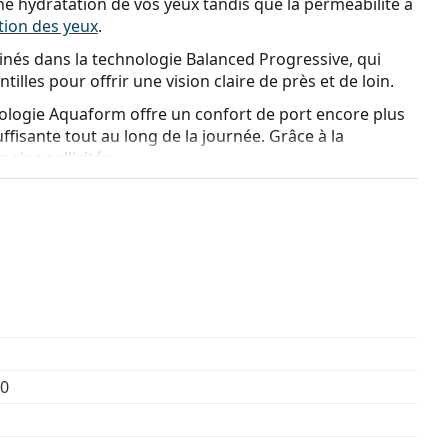
e hydratation de vos yeux tandis que la perméabilité à
tation des yeux
.
nés dans la technologie Balanced Progressive, qui
tilles pour offrir une vision claire de près et de loin.
chnologie Aquaform offre un confort de port encore plus
fisante tout au long de la journée. Grâce à la
moins sollicités.
i rend difficile la vision nette des objets proches. Elle
use de la déficience visuelle est la réduction de
oint à courte distance.
ez lire un livre aussi bien que les panneaux de
gressive vous permet de voir les objets proches et
vec une netteté sans sacrifier le confort et la qualité
50
t conçues pour un usage quotidien avec un changement
 continu pendant 7 jours après accord de votre