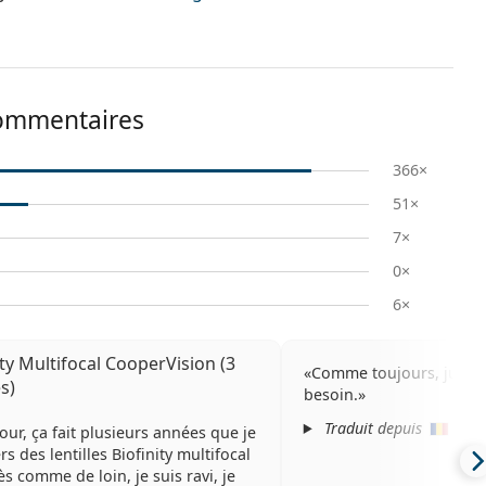
commentaires
366×
51×
7×
0×
6×
ity Multifocal CooperVision (3
Comme toujours, juste c
es)
besoin.
Traduit depuis
(
voir
our, ça fait plusieurs années que je
s des lentilles Biofinity multifocal
ès comme de loin, je suis ravi, je