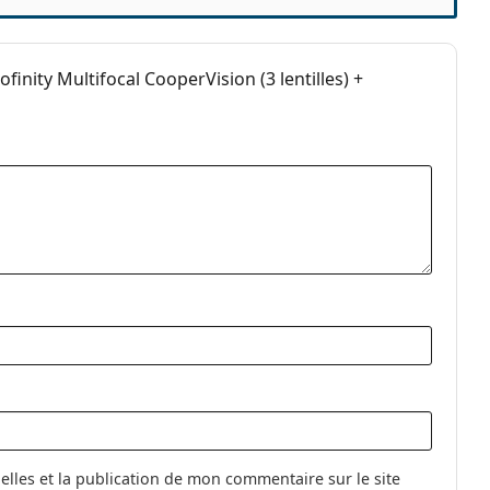
i avant l'utilisation.
nity Multifocal CooperVision (3 lentilles) +
uelles
t continu
gel
essives et multifocales
tilles au meilleur prix
ntact
lene Biguanide
les et la publication de mon commentaire sur le site