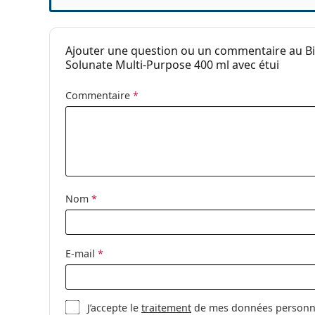
Paquet
Ceci est un dispositif médical. Lisez le mode d'emplo
Fabriquant:
CooperVision
Ajouter une question ou un commentaire au Biofi
Nombre de lentilles:
3
Solunate Multi-Purpose 400 ml avec étui
Poids:
472 g
Commentaire
*
Autres
Catégorie:
Lentilles mens
Lentilles à por
Silicone hydro
Lentilles progr
Nom
*
Forfaits de len
Lentilles de co
Agents conservateurs:
Polyhexamethy
E-mail
*
EDTA
J’accepte le
traitement
de mes données personnel