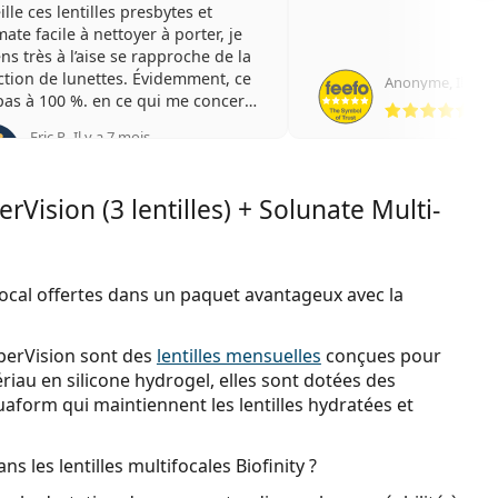
lle ces lentilles presbytes et
ate facile à nettoyer à porter, je
ns très à l’aise se rapproche de la
ction de lunettes. Évidemment, ce
Anonyme
,
Il y a 
éva
 pas à 100 %. en ce qui me concerne
commande cette marque et
Eric P.
,
Il y a 7 mois
ntage c’est que on est pas obligé
évaluation 5 sur 5
eter des boîtes de six en ce qui me
rne de trois ça me convient. Merci.
rVision (3 lentilles) + Solunate Multi-
alement.
ifocal offertes dans un paquet avantageux avec la
erVision sont des
lentilles mensuelles
conçues pour
riau en silicone hydrogel, elles sont dotées des
aform qui maintiennent les lentilles hydratées et
s les lentilles multifocales Biofinity ?