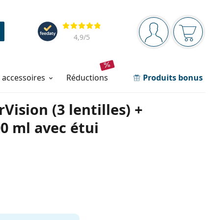
Barre de navigation
Évaluation
Vous êtes connec
Votre pa
4,9
/5
t accessoires
réductions
Produits bonus
Vision (3 lentilles) +
0 ml avec étui