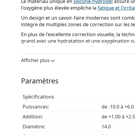
Le matériau unique en
silicone-hydrogel
assure un
l'oxygène plus élevée empêche la
fatigue et l'irri
Un design et un savoir-faire modernes sont combi
intègre de multiples zones de correction sur les len
En plus de l'excellente correction visuelle, la te
grand avec une hydratation et une oxygénation suf
mouillabilité naturelle des lentilles, vos yeux sont 
Qu'est-ce que la presbytie ?
Afficher plus
La
presbytie
est une maladie oculaire liée à l'âge qu
survient généralement après l'âge de 40 ans. La ca
Paramètres
l'élasticité de l'œil, qui ne permet pas la mise au p
Avec les lentilles multifocales Biofinity, vous pouv
Spécifications
signalisation au loin. La technologie Balanced Pro
lointains, et tout ce qui se trouve entre les deux, a
Puissances:
de -10.0 à +6.0
visuelle.
Addition:
de +1.00 à +2.
Les lentilles de contact Biofinity Multifocal son
Diamètre:
14.0
mensuel. Elles peuvent également être portées en
ophtalmologue.