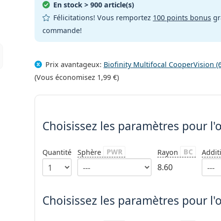
En stock
> 900 article(s)
Félicitations! Vous remportez
100 points bonus
gr
commande!
Prix avantageux:
Biofinity Multifocal CooperVision (
(Vous économisez
1,99 €
)
Choisissez les paramètres
Choisissez les paramètres
pour l'œ
PWR
BC
Quantité
Sphère
Rayon
Addit
8.60
Choisissez les paramètres pour l'