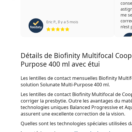
consei
astigm
me se
corre
Eric P.
,
Il y a 5 mois
évaluation 5 sur 5
n’est
je re
l’ava
d’ach
conce
Détails de Biofinity Multifocal Coope
Cordi
Purpose 400 ml avec étui
Les lentilles de contact mensuelles Biofinity Mult
solution Solunate Multi-Purpose 400 ml.
Les lentilles de contact
Biofinity Multifocal
de Coop
corriger la presbytie. Outre les avantages du maté
technologies uniques Balanced Progressive et Aqu
assurent une excellente correction de la vision.
Quelles sont les technologies spéciales utilisées dan