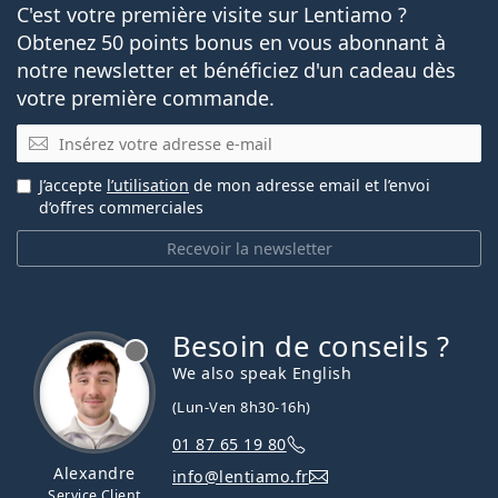
C'est votre première visite sur Lentiamo ?
Obtenez 50 points bonus en vous abonnant à
notre newsletter et bénéficiez d'un cadeau dès
votre première commande.
E-mail
J’accepte
l’utilisation
de mon adresse email et l’envoi
d’offres commerciales
Recevoir la newsletter
Besoin de conseils ?
hors ligne
We also speak English
(Lun-Ven 8h30-16h)
01 87 65 19 80
Alexandre
info@lentiamo.fr
Service Client