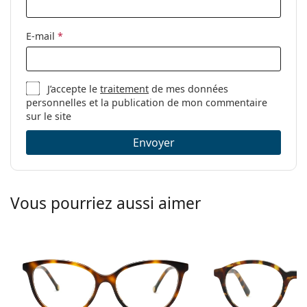
Étui:
Oui
Tissu de
Oui
E-mail
*
nettoyage:
Autres
Sexe:
Pour femmes
J’accepte le
traitement
de mes données
personnelles et la publication de mon commentaire
Catégorie:
Lunettes de vue
sur le site
Marque:
Burberry
Envoyer
Code:
0BE1388D 1109 51
Vous pourriez aussi aimer