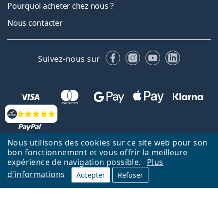
Pourquoi acheter chez nous ?
Nous contacter
Facebook
Instagram
YouTube
LinkedIn
Suivez-nous sur
Évaluation
Nous utilisons des cookies sur ce site web pour son
bon fonctionnement et vous offrir la meilleure
Retour à la page d'accueil
Haut
expérience de navigation possible.
Plus
d'informations
Accepter
Refuser
Lentiamo.fr est géré et exploité par Lentiamo s.r.o., République
tchèque
Un service en ligne pour vous depuis 18 ans.