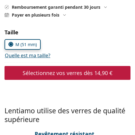
Persol
Remboursement garanti pendant 30 jours
Payer en plusieurs fois
Prada
Toutes les marques
Choisissez les paramètres
Taille
M (51 mm)
Quelle est ma taille?
Sélectionnez vos verres dès
14,90 €
Lentiamo utilise des verres de qualité
supérieure
Revêtement résistant