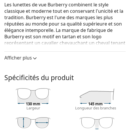
Les lunettes de vue Burberry combinent le style
classique et moderne tout en conservant l'unicité et la
tradition. Burberry est l'une des marques les plus
réputées au monde pour sa qualité supérieure et son
élégance intemporelle. La marque de fabrique de
Burberry est son motif en tartan et son logo
représentant un cavalier chevauchant un cheval tenant
une lance. La collection de lunettes de vue Burberry est
unique grâce à son design, son style et le nombre de
Afficher plus
combinaisons de couleurs intéressantes qui
conviennent à chaque occasion.
Spécificités du produit
Burberry 0BE1388D 1109 51
sont des lunettes pour
femmes.
Monture de lunettes de vue
La couleur brune de la monture s'accorde
130 mm
145 mm
Largeur
Longueur des branches
parfaitement avec un teint chaud et des cheveux
châtain clair, noirs ou blonds foncés.
Les montures rondes sont un choix idéal pour les
personnes ayant une forme de visage carrée