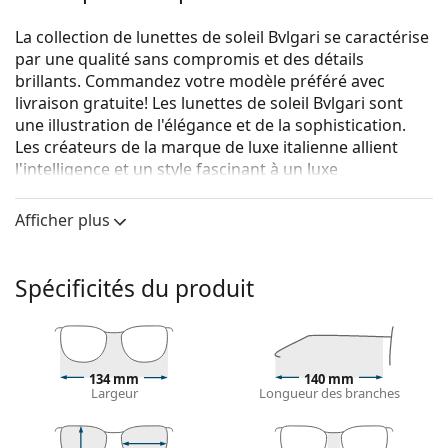
La collection de lunettes de soleil Bvlgari se caractérise
par une qualité sans compromis et des détails
brillants. Commandez votre modèle préféré avec
livraison gratuite! Les lunettes de soleil Bvlgari sont
une illustration de l'élégance et de la sophistication.
Les créateurs de la marque de luxe italienne allient
l'intelligence et un style fascinant à un luxe
extraordinaire.
Afficher plus
Bvlgari BV6118 20338G 58
sont des lunettes de soleil
pour femmes.
Monture de lunettes de soleil
Spécificités du produit
La couleur dorée de la monture s'accorde
parfaitement avec tous les types de teint et des
cheveux châtain foncé.
Les montures de lunettes de soleil Cat Eye
sont un
134 mm
140 mm
Largeur
Longueur des branches
choix idéal pour celles qui ont un visage ovale, en
forme de cœur ou de diamant.
La monture des lunettes de soleil est en métal, qui