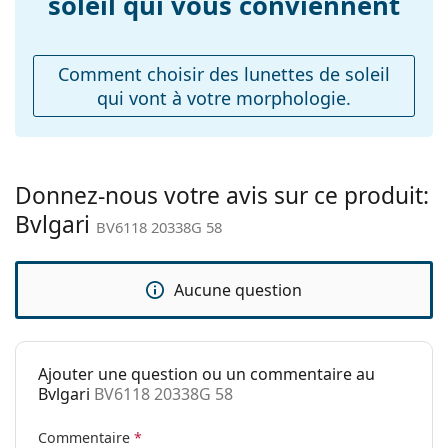
soleil qui vous conviennent
l'entretien des lunettes de soleil. Certains modèles
Plaquettes de nez
peuvent être livrés avec un sac en tissu au lieu d'un
Oui
ajustables:
chiffon.
Comment choisir des lunettes de soleil
Accessoires
Explorez la gamme complète de
lunettes de soleil
pour
qui vont à votre morphologie.
découvrir d'autres modèles de marques populaires.
Étui:
Oui
Tissu de
Oui
nettoyage:
Donnez-nous votre avis sur ce produit:
Autres
Bvlgari
BV6118 20338G 58
Sexe:
Pour femmes
Catégorie:
Lunettes de soleil
Aucune question
Marque:
Bvlgari
Utilisation:
Mode
Code:
BV6118 20338G 58
Ajouter une question ou un commentaire au
Bvlgari
BV6118 20338G 58
Commentaire
*