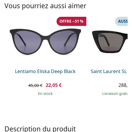
Persol
Vous pourriez aussi aimer
Prada
OFFRE −51 %
AUSSI 
Toutes les marques
Lentiamo Eliska Deep Black
Saint Laurent SL 
22,05 €
288,9
45,00 €
en stock
Livraison gratui
Description du produit