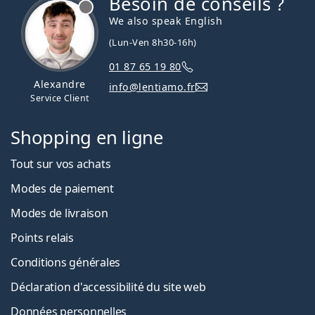
Besoin de conseils ?
hors ligne
We also speak English
(Lun-Ven 8h30-16h)
01 87 65 19 80
Alexandre
info@lentiamo.fr
Service Client
Shopping en ligne
Tout sur vos achats
Modes de paiement
Modes de livraison
Points relais
Conditions générales
Déclaration d'accessibilité du site web
Données personnelles