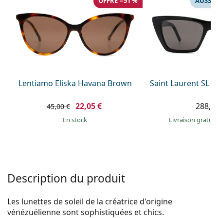
OFFRE −51 %
AUSSI 
Persol
Prada
Toutes les marques
Lentiamo Eliska Havana Brown
Saint Laurent SL 
22,05 €
288,9
45,00 €
en stock
Livraison gratui
Description du produit
Les lunettes de soleil de la créatrice d'origine
vénézuélienne sont sophistiquées et chics.