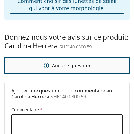
Comment choisir des lunettes de soleil
peuvent être livrés avec un sac en tissu au lieu d'un
qui vont à votre morphologie.
Plaquettes de nez
Oui
chiffon.
ajustables:
Explorez la gamme complète de
lunettes de soleil
pour
Accessoires
découvrir d'autres modèles de marques populaires.
Étui:
Oui
Donnez-nous votre avis sur ce produit:
Carolina Herrera
Tissu de
Oui
SHE140 0300 59
nettoyage:
Autres
Aucune question
Sexe:
Pour femmes
Catégorie:
Lunettes de soleil
Ajouter une question ou un commentaire au
Marque:
Carolina Herrera
Carolina Herrera
SHE140 0300 59
Utilisation:
Mode
Commentaire
*
Code:
SHE140 0300 59