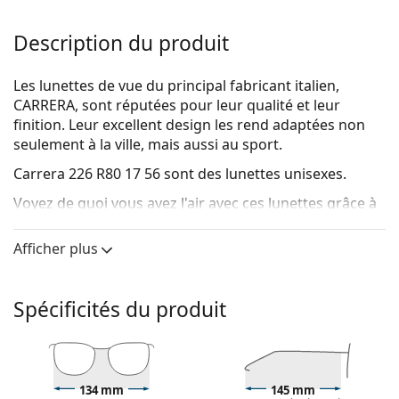
Description du produit
Les lunettes de vue du principal fabricant italien,
CARRERA, sont réputées pour leur qualité et leur
finition. Leur excellent design les rend adaptées non
seulement à la ville, mais aussi au sport.
Carrera 226 R80 17 56
sont des lunettes unisexes.
Voyez de quoi vous avez l'air avec ces lunettes grâce à
la fonction d'essai virtuel de Lentiamo.
Afficher plus
Monture de lunettes de vue
La couleur grise de la monture s'accorde
parfaitement avec tous les teints et des cheveux
Spécificités du produit
roux, gris, blancs ou blond foncé.
Les montures rectangulaires sont un choix idéal
pour les personnes ayant une forme de visage ovale
ou ronde.
134 mm
145 mm