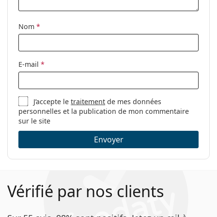
Tissu de
Oui
nettoyage:
Nom
*
Autres
Sexe:
Unisex
Catégorie:
Lunettes de vue
E-mail
*
Marque:
Carrera
Code:
226 R80 17 56
J’accepte le
traitement
de mes données
personnelles et la publication de mon commentaire
sur le site
Envoyer
Vérifié par nos clients