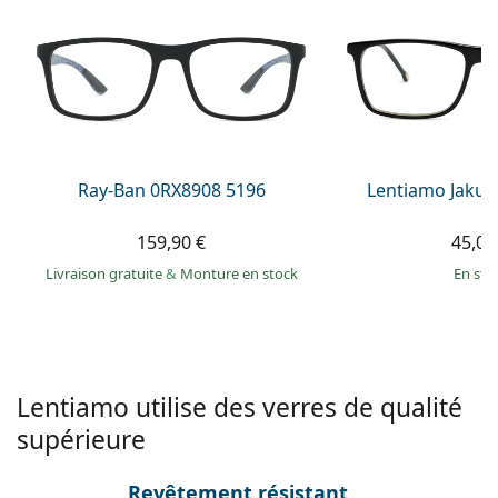
Persol
Prada
Toutes les marques
Ray-Ban 0RX8908 5196
Lentiamo Jakub
159,90 €
45,00
Livraison gratuite
&
Monture en stock
en sto
Lentiamo utilise des verres de qualité
supérieure
Revêtement résistant