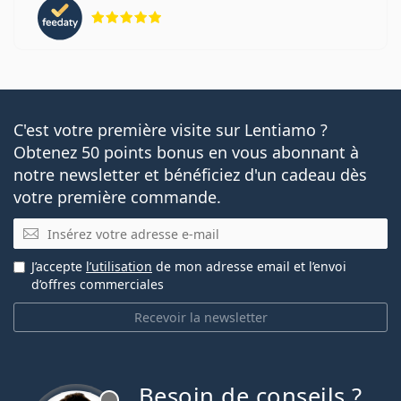
évaluation 5 sur 5
C'est votre première visite sur Lentiamo ?
Obtenez 50 points bonus en vous abonnant à
notre newsletter et bénéficiez d'un cadeau dès
votre première commande.
E-mail
J’accepte
l’utilisation
de mon adresse email et l’envoi
d’offres commerciales
Recevoir la newsletter
Besoin de conseils ?
hors ligne