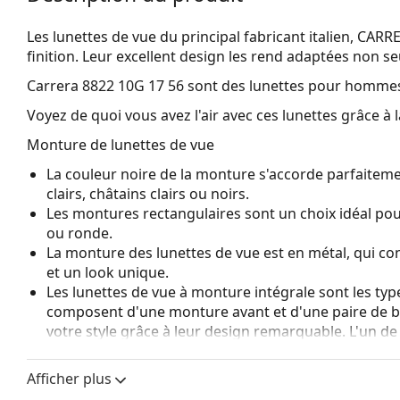
Les lunettes de vue du principal fabricant italien, CARR
finition. Leur excellent design les rend adaptées non seu
Carrera 8822 10G 17 56
sont des lunettes pour homme
Voyez de quoi vous avez l'air avec ces lunettes grâce à l
Monture de lunettes de vue
La couleur noire de la monture s'accorde parfaiteme
clairs, châtains clairs ou noirs.
Les montures rectangulaires sont un choix idéal po
ou ronde.
La monture des lunettes de vue est en métal, qui con
et un look unique.
Les lunettes de vue à monture intégrale sont les typ
composent d'une monture avant et d'une paire de b
votre style grâce à leur design remarquable. L'un de l
fait qu'elles enferment entièrement le verre, et sur
de monture convient à tous les verres, y compris le
Afficher plus
Les plaquettes de nez réglables permettent de modif