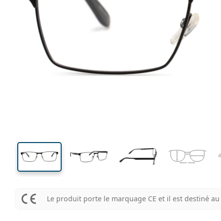
134 mm
Largeur
Largeu
des verr
35 mm
56 mm
Hauteur des verres
Largeur des verres
Le produit porte le marquage CE et il est destiné 