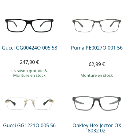
Gucci GG00424O 005 58
Puma PE0027O 001 56
247,90 €
62,99 €
Livraison gratuite
&
Monture en stock
Monture en stock
Gucci GG1221O 005 56
Oakley Hex Jector OX
8032 02