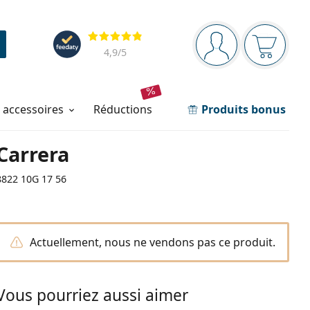
Barre de navigation
Évaluation
Vous êtes connec
Votre pa
4,9
/5
t accessoires
réductions
Produits bonus
Carrera
8822 10G 17 56
Actuellement, nous ne vendons pas ce produit.
Vous pourriez aussi aimer