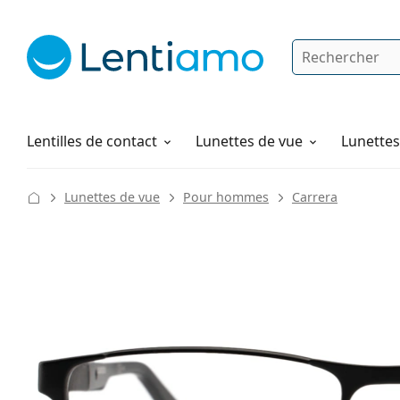
Rechercher
Je suis déjà client chez Lentiamo
Navigation sur le site
Produits d'entretien
Comment commander
Lentilles de contact
Lunettes de vue
Lunettes 
Lunettes de vue
Pour hommes
Carrera