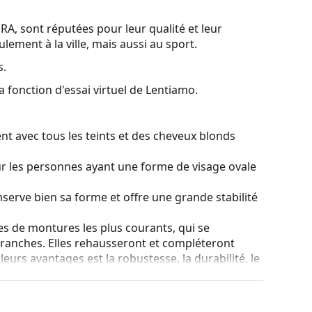
ERA, sont réputées pour leur qualité et leur
lement à la ville, mais aussi au sport.
s.
a fonction d'essai virtuel de Lentiamo.
nt avec tous les teints et des cheveux blonds
ur les personnes ayant une forme de visage ovale
serve bien sa forme et offre une grande stabilité
es de montures les plus courants, qui se
ranches. Elles rehausseront et compléteront
eurs avantages est la robustesse, la durabilité, le
tout leur protection contre les dommages. Ce type
s verres de plus grande puissance optique.
ier en douceur la position et l'ajustement de vos