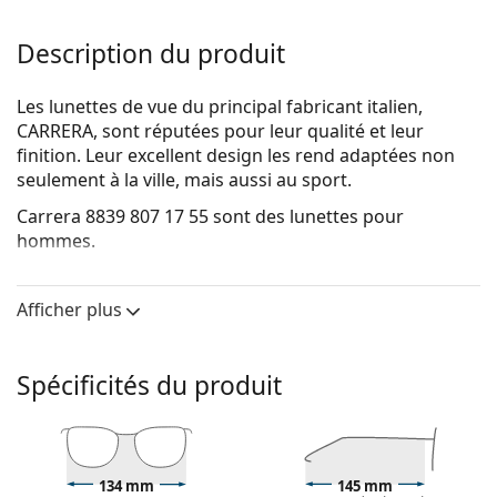
Description du produit
Les lunettes de vue du principal fabricant italien,
CARRERA, sont réputées pour leur qualité et leur
finition. Leur excellent design les rend adaptées non
seulement à la ville, mais aussi au sport.
Carrera 8839 807 17 55
sont des lunettes pour
hommes.
Voyez de quoi vous avez l'air avec ces lunettes grâce à
la fonction d'essai virtuel de Lentiamo.
Afficher plus
Monture de lunettes de vue
La couleur noire de la monture s'accorde
Spécificités du produit
parfaitement avec tous les teints et des cheveux
blonds clairs, châtains clairs ou noirs.
Les montures rectangulaires sont un choix idéal
pour les personnes ayant une forme de visage ovale
134 mm
145 mm