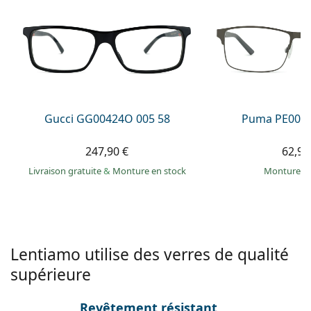
Persol
Prada
Toutes les marques
Gucci GG00424O 005 58
Puma PE0027
247,90 €
62,99
Livraison gratuite
&
Monture en stock
Monture e
Lentiamo utilise des verres de qualité
supérieure
Revêtement résistant