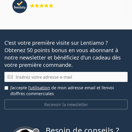
évaluation 5 sur 5
C'est votre première visite sur Lentiamo ?
Obtenez 50 points bonus en vous abonnant à
notre newsletter et bénéficiez d'un cadeau dès
votre première commande.
E-mail
J’accepte
l’utilisation
de mon adresse email et l’envoi
d’offres commerciales
Recevoir la newsletter
Besoin de conseils ?
hors ligne