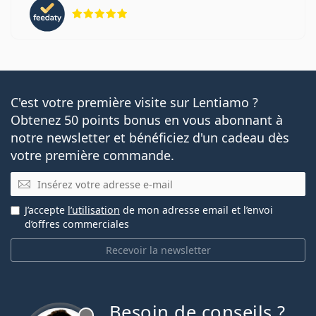
évaluation 5 sur 5
C'est votre première visite sur Lentiamo ?
Obtenez 50 points bonus en vous abonnant à
notre newsletter et bénéficiez d'un cadeau dès
votre première commande.
E-mail
J’accepte
l’utilisation
de mon adresse email et l’envoi
d’offres commerciales
Recevoir la newsletter
Besoin de conseils ?
hors ligne