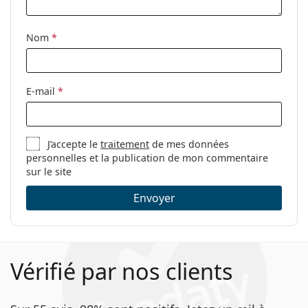
Étui:
Oui
Tissu de
Oui
Nom
*
nettoyage:
Autres
Sexe:
Pour hommes
E-mail
*
Catégorie:
Lunettes de vue
Marque:
David Beckham
J’accepte le
traitement
de mes données
Code:
DB 1106 807 19 50
personnelles et la publication de mon commentaire
sur le site
Envoyer
Vérifié par nos clients