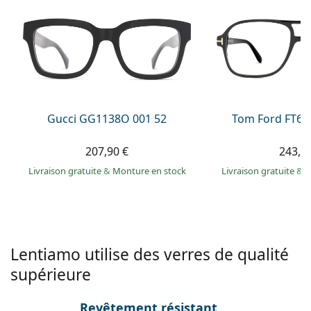
Persol
Prada
Toutes les marques
Gucci GG1138O 001 52
Tom Ford FT60
207,90 €
243,9
Livraison gratuite
&
Monture en stock
Livraison gratuite
&
M
Lentiamo utilise des verres de qualité
supérieure
Revêtement résistant