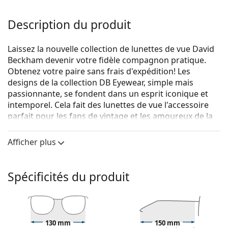
Description du produit
Laissez la nouvelle collection de lunettes de vue David
Beckham devenir votre fidèle compagnon pratique.
Obtenez votre paire sans frais d'expédition! Les
designs de la collection DB Eyewear, simple mais
passionnante, se fondent dans un esprit iconique et
intemporel. Cela fait des lunettes de vue l'accessoire
parfait pour les fans de vintage et les amoureux de la
mode. La collection de lunettes de vue convient à
toutes les personnes qui apprécient un look classique
Afficher plus
et singulier.
David Beckham DB 1106 807 19 50
sont des lunettes
Spécificités du produit
pour hommes.
Voyez de quoi vous avez l'air avec ces lunettes grâce à
la fonction d'essai virtuel de Lentiamo.
Monture de lunettes de vue
130 mm
150 mm