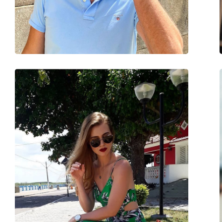
Poids:
130 g
Plaquettes de nez ajustables:
Oui
Charnière à ressort:
Non
Accessoires
Étui:
Oui
Tissu de nettoyage:
Oui
Autres
Sexe:
Pour hommes
Catégorie:
Lunettes de soleil
Marque:
David Beckham
Utilisation:
Mode
Code:
DB 7037/G/S T5U JO