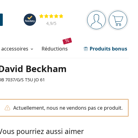
Barre de navigation
Évaluation
Vous êtes connec
Votre pa
4,9
/5
t accessoires
réductions
Produits bonus
David Beckham
DB 7037/G/S T5U JO 61
Actuellement, nous ne vendons pas ce produit.
Vous pourriez aussi aimer