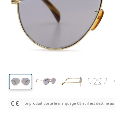
147 mm
Largeur
Largeu
des verr
53 mm
61 mm
Hauteur des verres
Largeur des verres
Le produit porte le marquage CE et il est destiné 