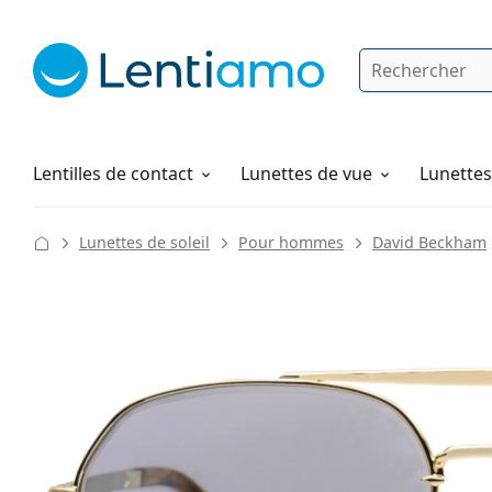
Rechercher
Je suis déjà client chez Lentiamo
Navigation sur le site
Produits d'entretien
Comment commander
Lentilles de contact
Lunettes de vue
Lunettes 
Lunettes de soleil
Pour hommes
David Beckham