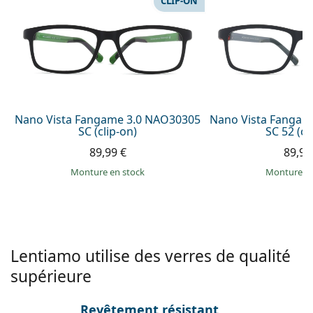
CLIP-ON
Persol
Prada
Toutes les marques
Nano Vista Fangame 3.0 NAO30305
Nano Vista Fangam
SC (clip-on)
SC 52 (cl
89,99 €
89,99
Monture en stock
Monture e
Lentiamo utilise des verres de qualité
supérieure
Revêtement résistant