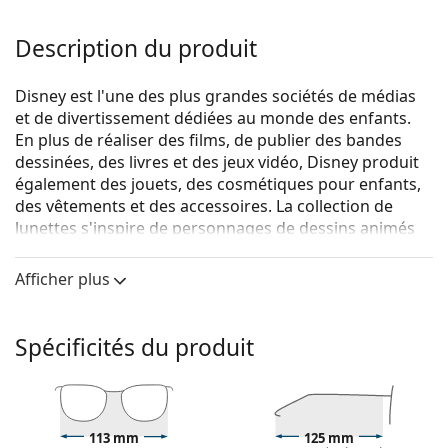
Description du produit
Disney est l'une des plus grandes sociétés de médias
et de divertissement dédiées au monde des enfants.
En plus de réaliser des films, de publier des bandes
dessinées, des livres et des jeux vidéo, Disney produit
également des jouets, des cosmétiques pour enfants,
des vêtements et des accessoires. La collection de
lunettes s'inspire de personnages de dessins animés
populaires et offre des styles variés et des
combinaisons de couleurs ludiques.
Afficher plus
Disney Minions MIAA014 C07 14 45
sont des lunettes
pour enfants.
Spécificités du produit
Monture de lunettes de vue
La couleur noire de la monture s'accorde
parfaitement avec tous les teints et des cheveux
blonds clairs, châtains clairs ou noirs.
113 mm
125 mm