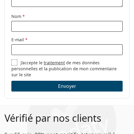
Clip-on:
Non
Accessoires
Nom
*
Étui:
Oui
Tissu de
Non
E-mail
*
nettoyage:
Autres
Sexe:
Pour enfants
J’accepte le
traitement
de mes données
personnelles et la publication de mon commentaire
Catégorie:
Lunettes de vue
sur le site
Marque:
Disney
Envoyer
Code:
MIAA014 C07 14 45
Vérifié par nos clients