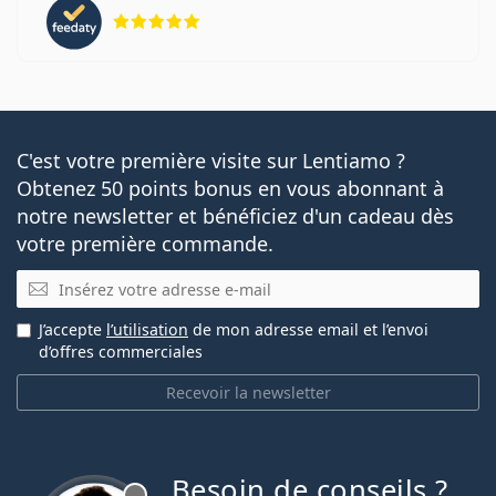
évaluation 5 sur 5
C'est votre première visite sur Lentiamo ?
Obtenez 50 points bonus en vous abonnant à
notre newsletter et bénéficiez d'un cadeau dès
votre première commande.
E-mail
J’accepte
l’utilisation
de mon adresse email et l’envoi
d’offres commerciales
Recevoir la newsletter
Besoin de conseils ?
hors ligne