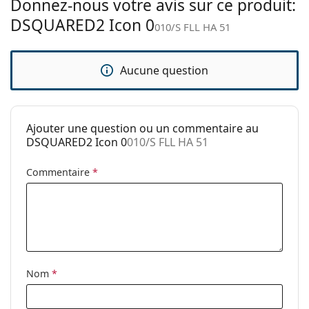
Donnez-nous votre avis sur ce produit:
Tissu de
Oui
DSQUARED2 Icon 0
nettoyage:
010/S FLL HA 51
Autres
Sexe:
Unisex
Aucune question
Catégorie:
Lunettes de soleil
Marque:
Dsquared2
Ajouter une question ou un commentaire au
Utilisation:
Mode
DSQUARED2 Icon 0
010/S FLL HA 51
Code:
010/S FLL HA 51
Commentaire
*
Nom
*