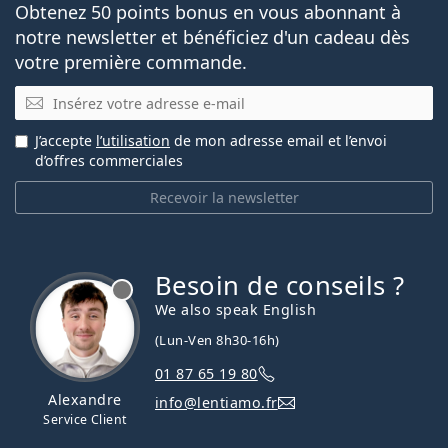
Obtenez 50 points bonus en vous abonnant à
notre newsletter et bénéficiez d'un cadeau dès
votre première commande.
E-mail
J’accepte
l’utilisation
de mon adresse email et l’envoi
d’offres commerciales
Recevoir la newsletter
Besoin de conseils ?
hors ligne
We also speak English
(Lun-Ven 8h30-16h)
01 87 65 19 80
Alexandre
info@lentiamo.fr
Service Client