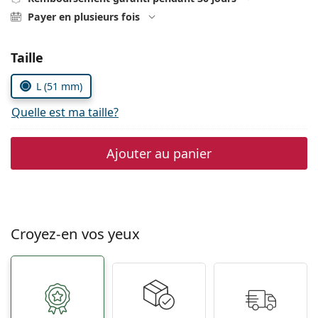
Persol
Payer en plusieurs fois
Prada
Choisissez les paramètres
Taille
Toutes les marques
L (51 mm)
Quelle est ma taille?
Ajouter au panier
Croyez-en vos yeux