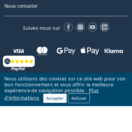
Nous contacter
Facebook
Instagram
YouTube
LinkedIn
Suivez-nous sur
Évaluation
Nous utilisons des cookies sur ce site web pour son
bon fonctionnement et vous offrir la meilleure
Retour à la page d'accueil
Haut
expérience de navigation possible.
Plus
d'informations
Lentiamo.fr est géré et exploité par Lentiamo s.r.o., République
Accepter
Refuser
tchèque
Un service en ligne pour vous depuis 18 ans.