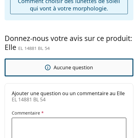
Comment choisir des lunettes de soleil
Accessoires
qui vont à votre morphologie.
Étui:
Oui
Tissu de
Oui
nettoyage:
Donnez-nous votre avis sur ce produit:
Autres
Elle
EL 14881 BL 54
Sexe:
Pour femmes
Catégorie:
Lunettes de soleil
Aucune question
Marque:
Elle
Utilisation:
Mode
Code:
EL 14881 BL 54
Ajouter une question ou un commentaire au Elle
EL 14881 BL 54
Commentaire
*