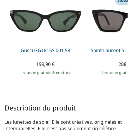
AUSSI 
Persol
Prada
Toutes les marques
Gucci GG1815S 001 58
Saint Laurent SL 
199,90 €
288,9
Livraison gratuite
&
en stock
Livraison gratui
Description du produit
Les lunettes de soleil Elle sont créatives, originales et
intemporelles. Elle n'est pas seulement un célèbre