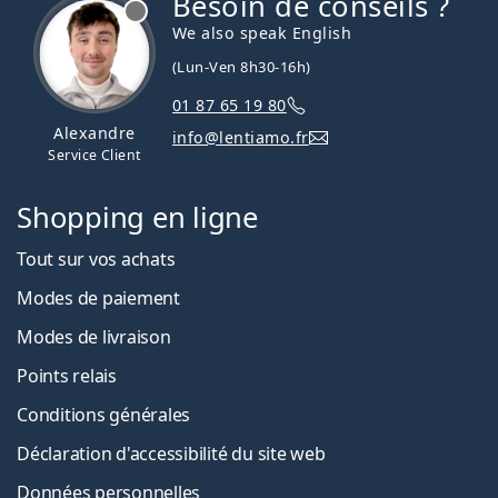
Besoin de conseils ?
hors ligne
We also speak English
(Lun-Ven 8h30-16h)
01 87 65 19 80
Alexandre
info@lentiamo.fr
Service Client
Shopping en ligne
Tout sur vos achats
Modes de paiement
Modes de livraison
Points relais
Conditions générales
Déclaration d'accessibilité du site web
Données personnelles