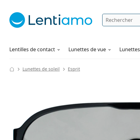
Rechercher
Je suis déjà client chez Lentiamo
Navigation sur le site
Produits d'entretien
Comment commander
Lentilles de contact
Lunettes de vue
Lunettes 
Lunettes de soleil
Esprit