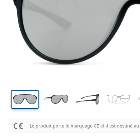
135 mm
Largeur
Largeu
des verr
50 mm
99 mm
Hauteur des verres
Largeur des verres
Le produit porte le marquage CE et il est destiné 