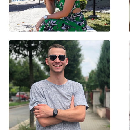
Poids:
100 g
Plaquettes de nez ajustables:
Non
Accessoires
Étui:
Oui
Tissu de nettoyage:
Oui
Autres
Sexe:
Unisex
Catégorie:
Lunettes de soleil
Marque:
Esprit
Utilisation:
Mode
Code:
ET19667 538 99