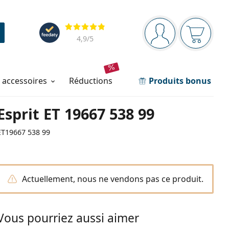
Barre de navigation
Évaluation
Vous êtes connec
Votre pa
4,9
/5
t accessoires
réductions
Produits bonus
Esprit ET 19667 538 99
ET19667 538 99
Actuellement, nous ne vendons pas ce produit.
Vous pourriez aussi aimer