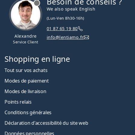
Besoin de conseils ?
hors ligne
We also speak English
(Lun-Ven 8h30-16h)
01 87 65 19 80
Alexandre
info@lentiamo.fr
Service Client
Shopping en ligne
Tout sur vos achats
Modes de paiement
Modes de livraison
Points relais
Conditions générales
Déclaration d'accessibilité du site web
Données personnelles