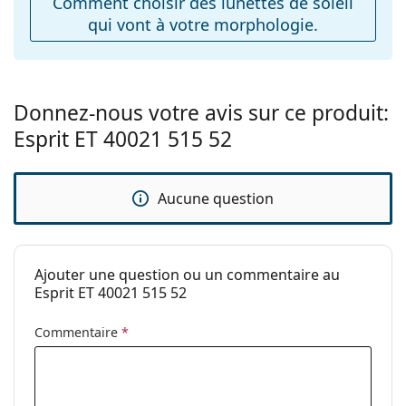
Comment choisir des lunettes de soleil
Accessoires
chiffon.
qui vont à votre morphologie.
Étui:
Oui
Explorez la gamme complète de
lunettes de soleil
pour
découvrir d'autres modèles de marques populaires.
Tissu de
Oui
nettoyage:
Donnez-nous votre avis sur ce produit:
Autres
Esprit ET 40021 515 52
Sexe:
Pour femmes
Catégorie:
Lunettes de soleil
Aucune question
Marque:
Esprit
Utilisation:
Mode
Code:
ET40021 515 52
Ajouter une question ou un commentaire au
Esprit ET 40021 515 52
Commentaire
*