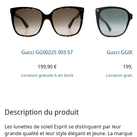
Persol
Prada
Toutes les marques
Gucci GG0022S 003 57
Gucci GG002
199,90 €
199,9
Livraison gratuite
&
en stock
Livraison gratui
Description du produit
Les lunettes de soleil Esprit se distinguent par leur
grande qualité et leur style élégant et jeune. La marque