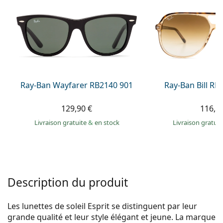
Persol
Prada
Toutes les marques
Ray-Ban Wayfarer RB2140 901
Ray-Ban Bill R
129,90 €
116,9
Livraison gratuite
&
en stock
Livraison gratui
Description du produit
Les lunettes de soleil Esprit se distinguent par leur
grande qualité et leur style élégant et jeune. La marque