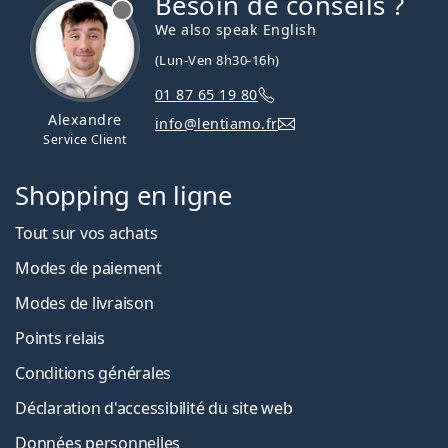
Besoin de conseils ?
hors ligne
We also speak English
(Lun-Ven 8h30-16h)
01 87 65 19 80
Alexandre
info@lentiamo.fr
Service Client
Shopping en ligne
Tout sur vos achats
Modes de paiement
Modes de livraison
Points relais
Conditions générales
Déclaration d'accessibilité du site web
Données personnelles