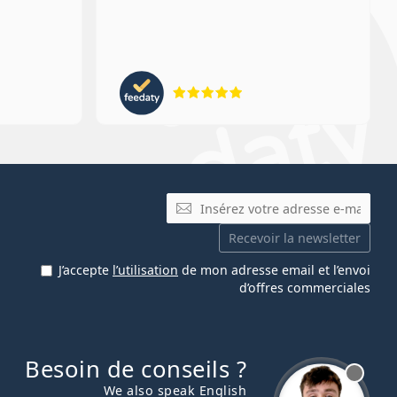
ion 5 sur 5
évaluation 5 sur 5
E-mail
Recevoir la newsletter
J’accepte
l’utilisation
de mon adresse email et l’envoi
d’offres commerciales
Besoin de conseils ?
hors ligne
We also speak English