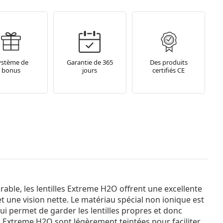
ystème de
Garantie de 365
Des produits
bonus
jours
certifiés CE
able, les lentilles Extreme H2O offrent une excellente
t une vision nette. Le matériau spécial non ionique est
qui permet de garder les lentilles propres et donc
les Extreme H2O sont légèrement teintées pour faciliter