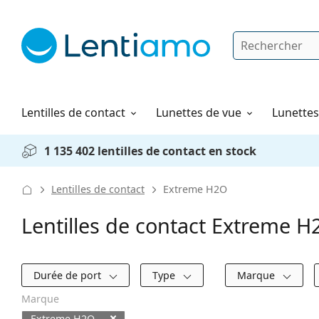
Rechercher
Je suis déjà client chez Lentiamo
Navigation sur le site
Produits d'entretien
Comment commander
Lentilles de contact
Lunettes de vue
Lunettes 
1 135 402 lentilles de contact en stock
Lentilles de contact
Extreme H2O
Lentilles de contact Extreme 
Filtres
Durée de port
Type
Marque
Marque
Extreme H2O