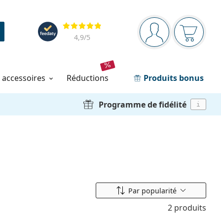
Barre de navigation
Évaluation
Vous êtes connec
Votre pa
4,9
/5
t accessoires
réductions
Produits bonus
Programme de fidélité
i
Classer par
Par popularité
2 produits