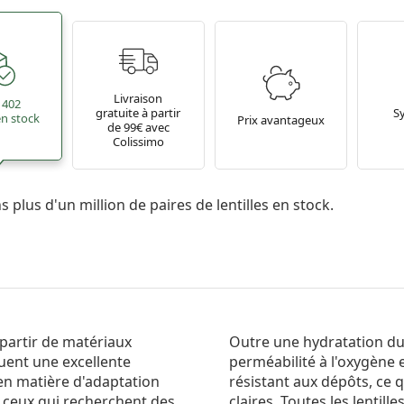
Livraison
 402
gratuite à partir
S
 en stock
Prix avantageux
de 99€ avec
Colissimo
 plus d'un million de paires de lentilles en stock.
 partir de matériaux
Outre une hydratation dur
tuent une excellente
perméabilité à l'oxygène e
 en matière d'adaptation
résistant aux dépôts, ce 
 ceux qui recherchent des
claires. Toutes les lentil