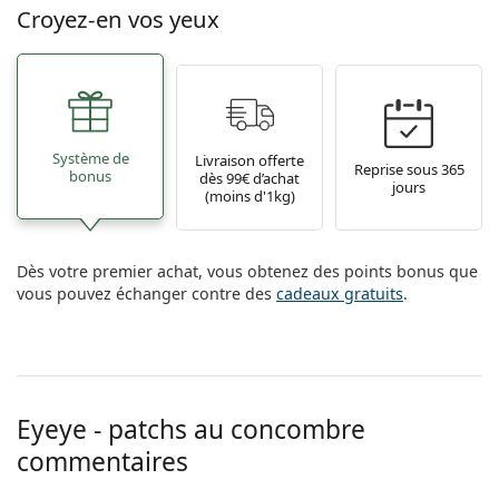
Gucci
Toutes les solutions
Croyez-en vos yeux
hors ligne
Toutes les marques
Persol
Prada
Toutes les marques
Système de
Livraison offerte
Reprise sous 365
bonus
dès 99€ d’achat
jours
(moins d'1kg)
Dès votre premier achat, vous obtenez des points bonus que
vous pouvez échanger contre des
cadeaux gratuits
.
Eyeye - patchs au concombre
commentaires