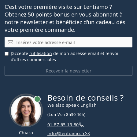
C'est votre première visite sur Lentiamo ?
Obtenez 50 points bonus en vous abonnant à
notre newsletter et bénéficiez d'un cadeau dès
votre première commande.
E-mail
J’accepte
l’utilisation
de mon adresse email et l’envoi
d’offres commerciales
Recevoir la newsletter
Besoin de conseils ?
hors ligne
We also speak English
(Lun-Ven 8h30-16h)
01 87 65 19 80
Chiara
info@lentiamo.fr