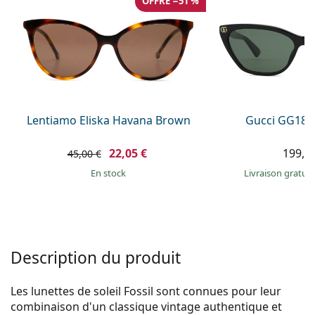
OFFRE −51 %
Persol
Prada
Toutes les marques
Lentiamo Eliska Havana Brown
Gucci GG181
22,05 €
199,9
45,00 €
en stock
Livraison gratui
Description du produit
Les lunettes de soleil Fossil sont connues pour leur
combinaison d'un classique vintage authentique et