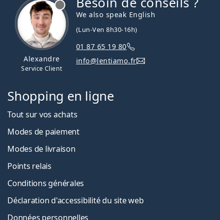
Besoin de conseils ?
hors ligne
We also speak English
(Lun-Ven 8h30-16h)
01 87 65 19 80
Alexandre
info@lentiamo.fr
Service Client
Shopping en ligne
Tout sur vos achats
Modes de paiement
Modes de livraison
Points relais
Conditions générales
Déclaration d'accessibilité du site web
Données personnelles