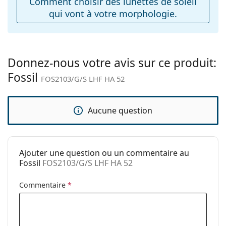
Comment choisir des lunettes de soleil
Charnière à
Non
qui vont à votre morphologie.
ressort:
Accessoires
Étui:
Non
Donnez-nous votre avis sur ce produit:
Tissu de
Non
Fossil
nettoyage:
FOS2103/G/S LHF HA 52
Autres
Sexe:
Pour femmes
Aucune question
Catégorie:
Lunettes de soleil
Marque:
Fossil
Ajouter une question ou un commentaire au
Utilisation:
Mode
Fossil
FOS2103/G/S LHF HA 52
Code:
FOS2103/G/S LHF HA 52
Commentaire
*