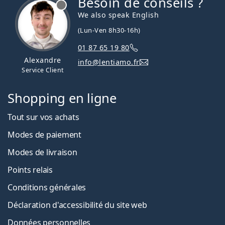
Besoin de conseils ?
hors ligne
We also speak English
(Lun-Ven 8h30-16h)
01 87 65 19 80
Alexandre
info@lentiamo.fr
Service Client
Shopping en ligne
Tout sur vos achats
Modes de paiement
Modes de livraison
Points relais
Conditions générales
Déclaration d'accessibilité du site web
Données personnelles