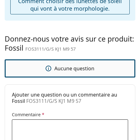
Comment choisir des lunettes de soleil
Charnière à
Oui
qui vont à votre morphologie.
ressort:
Accessoires
Étui:
Non
Donnez-nous votre avis sur ce produit:
Tissu de
Non
Fossil
nettoyage:
FOS3111/G/S KJ1 M9 57
Autres
Sexe:
Pour hommes
Aucune question
Catégorie:
Lunettes de soleil
Marque:
Fossil
Ajouter une question ou un commentaire au
Utilisation:
Mode
Fossil
FOS3111/G/S KJ1 M9 57
Code:
FOS3111/G/S KJ1 M9 57
Commentaire
*