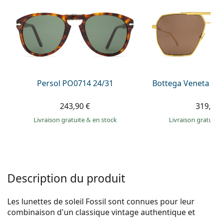
Persol
Prada
Toutes les marques
Persol PO0714 24/31
Bottega Veneta B
243,90 €
319,9
Livraison gratuite
&
en stock
Livraison gratui
Description du produit
Les lunettes de soleil Fossil sont connues pour leur
combinaison d'un classique vintage authentique et