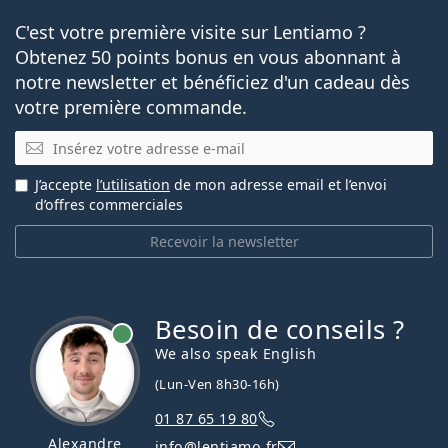
C'est votre première visite sur Lentiamo ?
Obtenez 50 points bonus en vous abonnant à
notre newsletter et bénéficiez d'un cadeau dès
votre première commande.
E-mail
J’accepte
l’utilisation
de mon adresse email et l’envoi
d’offres commerciales
Recevoir la newsletter
Besoin de conseils ?
hors ligne
We also speak English
(Lun-Ven 8h30-16h)
01 87 65 19 80
Alexandre
info@lentiamo.fr