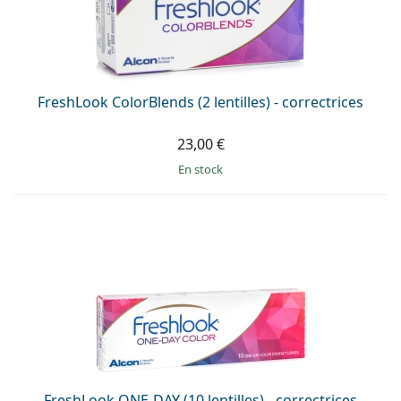
Gucci
Toutes les solutions
hors ligne
Toutes les marques
Persol
Prada
FreshLook ColorBlends (2 lentilles) - correctrices
Toutes les marques
23,00 €
en stock
FreshLook ONE-DAY (10 lentilles) - correctrices