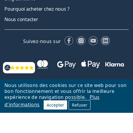
Pourquoi acheter chez nous ?
Nous contacter
Facebook
Instagram
YouTube
LinkedIn
Suivez-nous sur
Évaluation
Nous utilisons des cookies sur ce site web pour son
bon fonctionnement et vous offrir la meilleure
expérience de navigation possible.
Plus
Retour à la page d'accueil
Haut
d'informations
Accepter
Refuser
Lentiamo.fr est géré et exploité par Lentiamo s.r.o., République
tchèque
Un service en ligne pour vous depuis 18 ans.