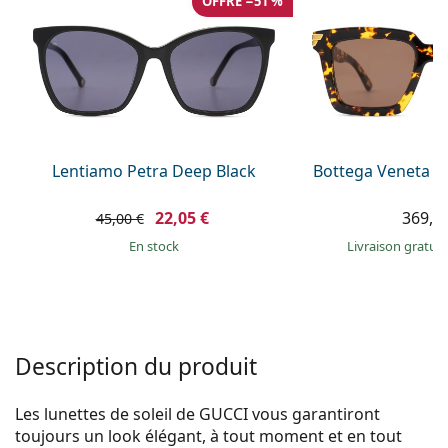
OFFRE −51 %
Persol
Prada
Toutes les marques
Lentiamo Petra Deep Black
Bottega Veneta B
22,05 €
369,9
45,00 €
en stock
Livraison gratui
Description du produit
Les lunettes de soleil de GUCCI vous garantiront
toujours un look élégant, à tout moment et en tout