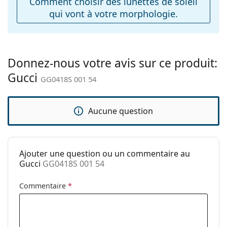
Comment choisir des lunettes de soleil
Accessoires
qui vont à votre morphologie.
Étui:
Oui
Tissu de
Oui
nettoyage:
Donnez-nous votre avis sur ce produit:
Autres
Gucci
GG0418S 001 54
Sexe:
Pour femmes
Catégorie:
Lunettes de soleil
Aucune question
Marque:
Gucci
Utilisation:
Mode
Code:
GG0418S 001 54
Ajouter une question ou un commentaire au
Gucci
GG0418S 001 54
Commentaire
*