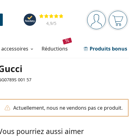
Barre de navigation
Évaluation
Vous êtes connec
Votre pa
4,9
/5
t accessoires
réductions
Produits bonus
Gucci
GG0789S 001 57
Actuellement, nous ne vendons pas ce produit.
Vous pourriez aussi aimer