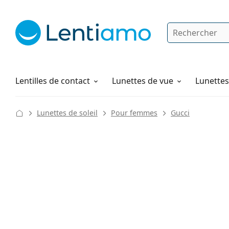
Rechercher
Je suis déjà client chez Lentiamo
Navigation sur le site
Produits d'entretien
Comment commander
Lentilles de contact
Lunettes de vue
Lunettes 
Lunettes de soleil
Pour femmes
Gucci