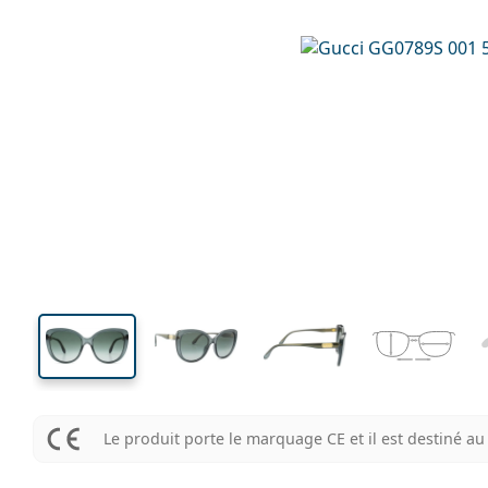
136 mm
Largeur
Largeu
des verr
51 mm
57 mm
Hauteur des verres
Largeur des verres
Le produit porte le marquage CE et il est destiné 