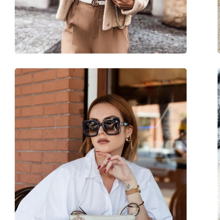
Poids:
235 g
Plaquettes de nez ajustables:
Non
Charnière à ressort:
Non
Accessoires
Étui:
Oui
Tissu de nettoyage:
Oui
Autres
Sexe:
Pour femmes
Catégorie:
Lunettes de soleil
Marque:
Gucci
Utilisation:
Mode
Code:
GG0789S 001 57