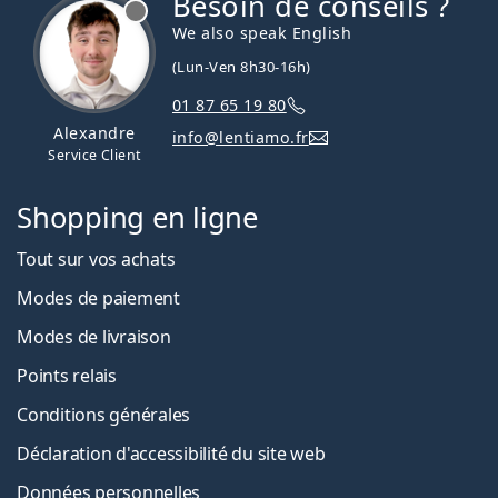
Besoin de conseils ?
hors ligne
We also speak English
(Lun-Ven 8h30-16h)
01 87 65 19 80
Alexandre
info@lentiamo.fr
Service Client
Shopping en ligne
Tout sur vos achats
Modes de paiement
Modes de livraison
Points relais
Conditions générales
Déclaration d'accessibilité du site web
Données personnelles