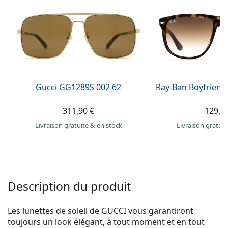
Persol
Prada
Toutes les marques
Gucci GG1289S 002 62
Ray-Ban Boyfriend
311,90 €
129,9
Livraison gratuite
&
en stock
Livraison gratui
Description du produit
Les lunettes de soleil de GUCCI vous garantiront
toujours un look élégant, à tout moment et en tout