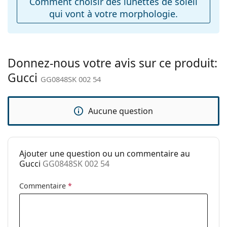
Comment choisir des lunettes de soleil
Charnière à
Non
qui vont à votre morphologie.
ressort:
Accessoires
Étui:
Oui
Donnez-nous votre avis sur ce produit:
Tissu de
Oui
Gucci
nettoyage:
GG0848SK 002 54
Autres
Sexe:
Pour hommes
Aucune question
Catégorie:
Lunettes de soleil
Marque:
Gucci
Ajouter une question ou un commentaire au
Utilisation:
Mode
Gucci
GG0848SK 002 54
Code:
GG0848SK 002 54
Commentaire
*