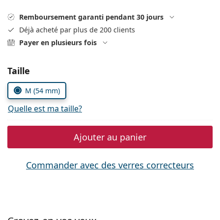
Persol
Remboursement garanti pendant 30 jours
Prada
Déjà acheté par plus de 200 clients
Payer en plusieurs fois
Toutes les marques
Choisissez les paramètres
Taille
M (54 mm)
Quelle est ma taille?
Ajouter au panier
Commander avec des verres correcteurs