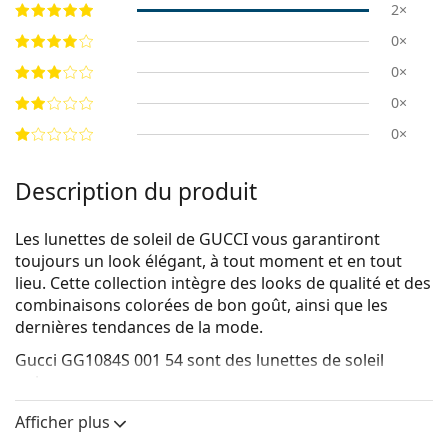
2×
0×
0×
0×
0×
Description du produit
Les lunettes de soleil de GUCCI vous garantiront
toujours un look élégant, à tout moment et en tout
lieu. Cette collection intègre des looks de qualité et des
combinaisons colorées de bon goût, ainsi que les
dernières tendances de la mode.
Gucci GG1084S 001 54
sont des lunettes de soleil
unisexes.
Voyez à quoi vous ressemblez avec ces lunettes de
Afficher plus
soleil grâce à la fonction d'essayage virtuel de