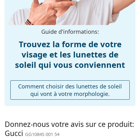
Matériau cadre:
Plastique
Taille:
M
Largeur:
138 mm
Guide d'informations:
Longueur des
145 mm
branches:
Trouvez la forme de votre
Largeur du pont:
18 mm
visage et les lunettes de
Poids:
260 g
soleil qui vous conviennent
Plaquettes de nez
Non
ajustables:
Comment choisir des lunettes de soleil
Charnière à
Non
qui vont à votre morphologie.
ressort:
Accessoires
Étui:
Oui
Donnez-nous votre avis sur ce produit:
Tissu de
Oui
Gucci
nettoyage:
GG1084S 001 54