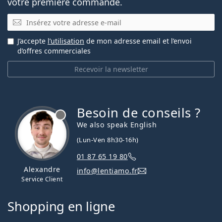
votre première commande.
E-mail
J’accepte
l’utilisation
de mon adresse email et l’envoi
d’offres commerciales
Recevoir la newsletter
Besoin de conseils ?
hors ligne
We also speak English
(Lun-Ven 8h30-16h)
01 87 65 19 80
Alexandre
info@lentiamo.fr
Service Client
Shopping en ligne