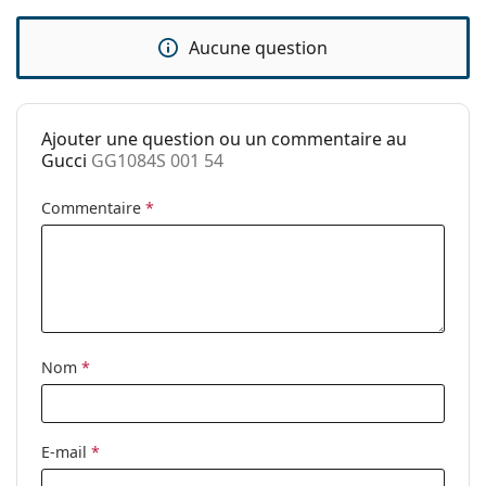
Autres
Sexe:
Unisex
Aucune question
Catégorie:
Lunettes de soleil
Marque:
Gucci
Ajouter une question ou un commentaire au
Utilisation:
Mode
Gucci
GG1084S 001 54
Code:
GG1084S 001 54
Commentaire
*
Disponible avec
Oui
correction:
Nom
*
E-mail
*