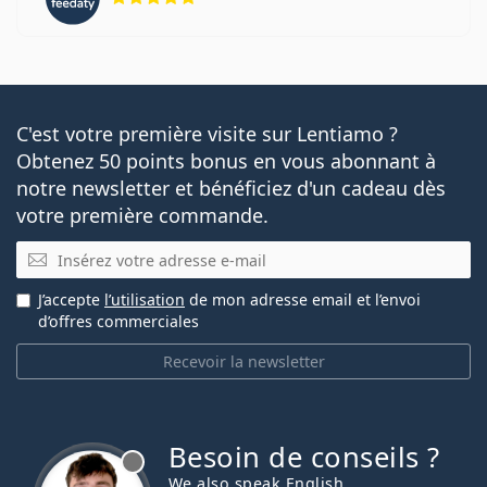
C'est votre première visite sur Lentiamo ?
Obtenez 50 points bonus en vous abonnant à
notre newsletter et bénéficiez d'un cadeau dès
votre première commande.
E-mail
J’accepte
l’utilisation
de mon adresse email et l’envoi
d’offres commerciales
Recevoir la newsletter
Besoin de conseils ?
hors ligne
We also speak English