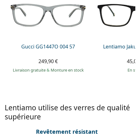
Persol
Prada
Toutes les marques
Gucci GG1447O 004 57
Lentiamo Jakub
249,90 €
45,00
Livraison gratuite
&
Monture en stock
en sto
Lentiamo utilise des verres de qualité
supérieure
Revêtement résistant