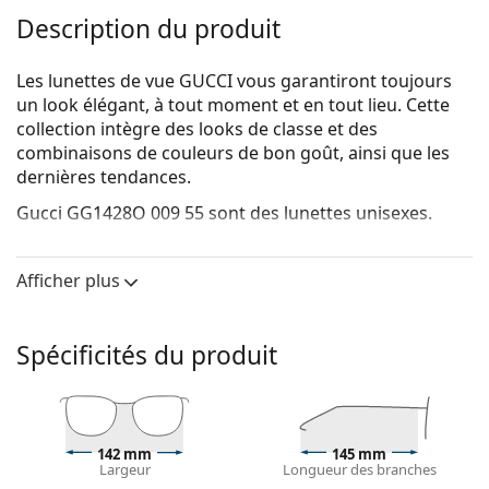
Description du produit
Les lunettes de vue GUCCI vous garantiront toujours
un look élégant, à tout moment et en tout lieu. Cette
collection intègre des looks de classe et des
combinaisons de couleurs de bon goût, ainsi que les
dernières tendances.
Gucci GG1428O 009 55
sont des lunettes unisexes.
Monture de lunettes de vue
Afficher plus
La couleur grise de la monture s'accorde
parfaitement avec tous les teints et des cheveux
roux, gris, blancs ou blond foncé.
Spécificités du produit
Les montures rectangulaires sont un choix idéal
pour les personnes ayant une forme de visage ovale
ou ronde.
La monture des lunettes de vue est fabriquée en
plastique de haute qualité, qui offre une grande
142 mm
145 mm
Largeur
Longueur des branches
durabilité, un port confortable et un look