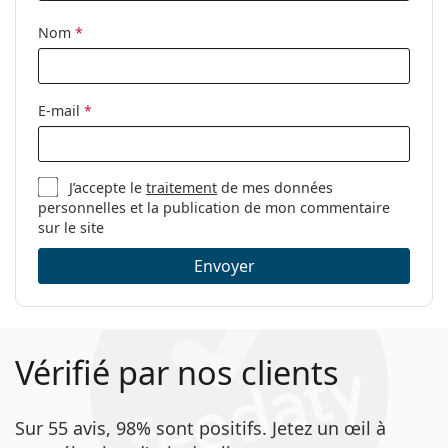
Tissu de
Oui
Nom
*
nettoyage:
Autres
Sexe:
Unisex
E-mail
*
Catégorie:
Lunettes de vue
Marque:
Gucci
J’accepte le
traitement
de mes données
Code:
GG1428O 009 55
personnelles et la publication de mon commentaire
sur le site
Envoyer
Vérifié par nos clients
Sur 55 avis, 98% sont positifs. Jetez un œil à