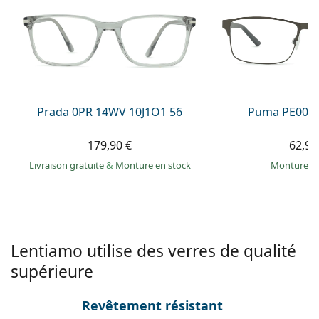
Persol
Prada
Toutes les marques
Prada 0PR 14WV 10J1O1 56
Puma PE0027
179,90 €
62,99
Livraison gratuite
&
Monture en stock
Monture e
Lentiamo utilise des verres de qualité
supérieure
Revêtement résistant