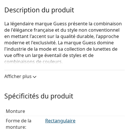
Description du produit
La légendaire marque Guess présente la combinaison
de l'élégance française et du style non conventionnel
en mettant l'accent sur la qualité durable, l'approche
moderne et l'exclusivité. La marque Guess domine
l'industrie de la mode et sa collection de lunettes de
vue offre un large éventail de styles et de
combinaisons de couleurs.
Guess GU1982 052
sont des lunettes pour hommes.
Afficher plus
Monture de lunettes de vue
La couleur brune de la monture s'accorde
Spécificités du produit
parfaitement avec un teint chaud et des cheveux
châtain clair, noirs ou blonds foncés.
Les montures rectangulaires sont un choix idéal
Monture
pour les personnes ayant une forme de visage ovale
Forme de la
Rectangulaire
ou ronde.
monture:
La monture des lunettes de vue est fabriquée en