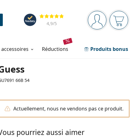
Barre de navigation
Évaluation
Vous êtes connec
Votre pa
4,9
/5
t accessoires
réductions
Produits bonus
Guess
GU7691 66B 54
Actuellement, nous ne vendons pas ce produit.
Vous pourriez aussi aimer