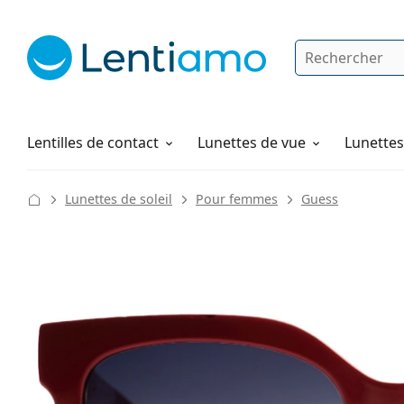
Rechercher
Je suis déjà client chez Lentiamo
Navigation sur le site
Produits d'entretien
Comment commander
Lentilles de contact
Lunettes de vue
Lunettes 
Lunettes de soleil
Pour femmes
Guess