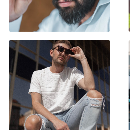
Poids:
100 g
Plaquettes de nez ajustables:
Non
Accessoires
Étui:
Oui
Tissu de nettoyage:
Oui
Autres
Sexe:
Pour femmes
Catégorie:
Lunettes de soleil
Marque:
Guess
Utilisation:
Mode
Code:
GU7691 66B 54