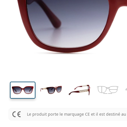
137 mm
Largeur
Largeu
des verr
43 mm
54 mm
Hauteur des verres
Largeur des verres
Le produit porte le marquage CE et il est destiné 