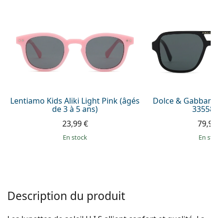
Gucci
Toutes les solutions
hors ligne
Toutes les marques
Persol
Prada
Toutes les marques
Lentiamo Kids Aliki Light Pink (âgés
Dolce & Gabbana
de 3 à 5 ans)
335587
23,99 €
79,99
en stock
en sto
Description du produit