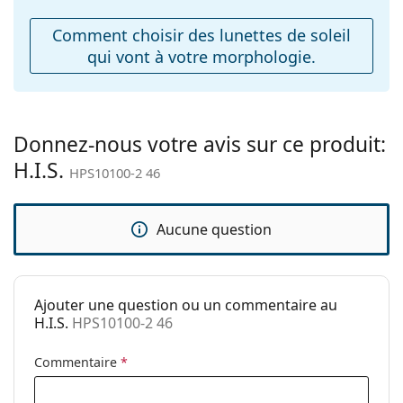
ajustables:
Comment choisir des lunettes de soleil
Accessoires
qui vont à votre morphologie.
Étui:
Non
Tissu de
Oui
nettoyage:
Donnez-nous votre avis sur ce produit:
Autres
H.I.S.
HPS10100-2 46
Sexe:
Pour enfants
Catégorie:
Lunettes de soleil
Aucune question
Marque:
H.I.S
Utilisation:
Mode
Code:
HPS10100-2 46
Ajouter une question ou un commentaire au
H.I.S.
HPS10100-2 46
Commentaire
*