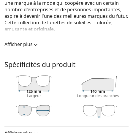
une marque à la mode qui coopère avec un certain
nombre d'entreprises et de personnes importantes,
aspire à devenir l'une des meilleures marques du futur.
Cette collection de lunettes de soleil est colorée,
amusante et originale.
Hawkers Clear Blue One Hybrid
sont des lunettes de
Afficher plus
soleil unisexes.
Voyez à quoi vous ressemblez avec ces lunettes de
soleil grâce à la fonction d'essayage virtuel de
Spécificités du produit
Lentiamo.
Monture de lunettes de soleil
La couleur noire de la monture s'accorde
125 mm
140 mm
parfaitement avec tous les types de teint et des
Largeur
Longueur des branches
cheveux blonds clairs, châtains clairs ou noirs.
Lunettes de soleil à montures carrées
sont un choix
idéal pour les personnes ayant une forme de visage
ronde, ovale ou triangulaire.
43 mm
53 mm
18 mm
Hauteur des
Largeur des
Largeur du pont
La monture des lunettes de soleil est fabriquée en
verres
verres