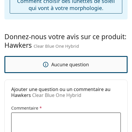
Comment choisir des lunettes de soleil
Accessoires
qui vont à votre morphologie.
Étui:
Non
Tissu de
Non
nettoyage:
Donnez-nous votre avis sur ce produit:
Autres
Hawkers
Clear Blue One Hybrid
Sexe:
Unisex
Catégorie:
Lunettes de soleil
Aucune question
Marque:
Hawkers
Utilisation:
Mode
Code:
Clear Blue One Hybrid
Ajouter une question ou un commentaire au
Hawkers
Clear Blue One Hybrid
Commentaire
*