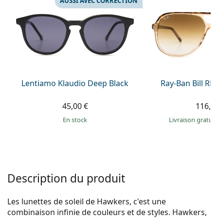
AUSSI AVEC CORRECTION
Persol
Prada
Toutes les marques
Lentiamo Klaudio Deep Black
Ray-Ban Bill R
45,00 €
116,9
en stock
Livraison gratui
Description du produit
Les lunettes de soleil de Hawkers, c'est une
combinaison infinie de couleurs et de styles. Hawkers,