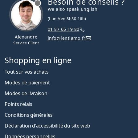
Besoin de conseils ?
hors ligne
We also speak English
(Lun-Ven 8h30-16h)
01 87 65 19 80
Alexandre
info@lentiamo.fr
Service Client
Shopping en ligne
Tout sur vos achats
Modes de paiement
Modes de livraison
Points relais
Conditions générales
Déclaration d'accessibilité du site web
Données personnelles