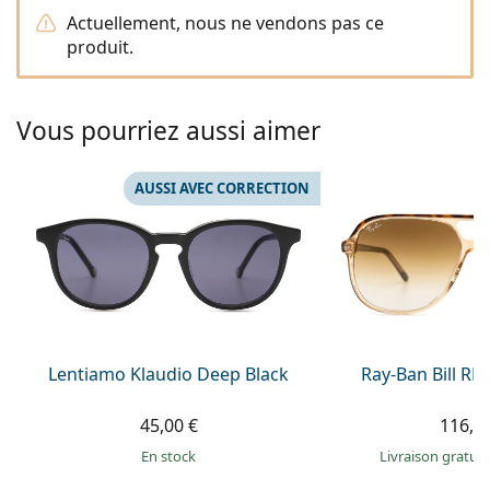
Persol
Actuellement, nous ne vendons pas ce
produit.
Prada
Toutes les marques
Vous pourriez aussi aimer
AUSSI AVEC CORRECTION
Lentiamo Klaudio Deep Black
Ray-Ban Bill R
45,00 €
116,9
en stock
Livraison gratui