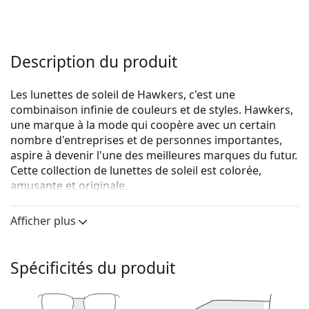
Description du produit
Les lunettes de soleil de Hawkers, c'est une
combinaison infinie de couleurs et de styles. Hawkers,
une marque à la mode qui coopère avec un certain
nombre d'entreprises et de personnes importantes,
aspire à devenir l'une des meilleures marques du futur.
Cette collection de lunettes de soleil est colorée,
amusante et originale.
Hawkers Diamond Black Wine One LS
sont des
Afficher plus
lunettes de soleil unisexes.
Voyez à quoi vous ressemblez avec ces lunettes de
soleil grâce à la fonction d'essayage virtuel de
Spécificités du produit
Lentiamo.
Monture de lunettes de soleil