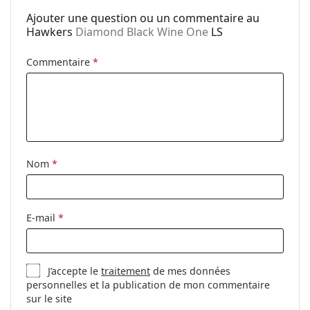
Marque:
Hawkers
Ajouter une question ou un commentaire au
Utilisation:
Mode
Hawkers
Diamond Black Wine One
LS
Code:
Diamond Black Wine One
Commentaire
*
Nom
*
E-mail
*
J’accepte le
traitement
de mes données
personnelles et la publication de mon commentaire
sur le site