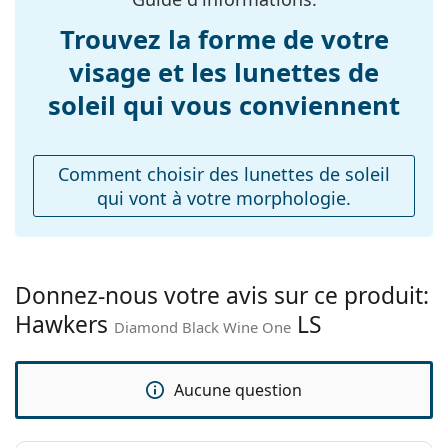
Longueur des
145 mm
branches:
Trouvez la forme de votre
Largeur du pont:
16 mm
visage et les lunettes de
Poids:
115 g
soleil qui vous conviennent
Plaquettes de nez
Non
ajustables:
Comment choisir des lunettes de soleil
Charnière à
Non
qui vont à votre morphologie.
ressort:
Accessoires
Étui:
Non
Donnez-nous votre avis sur ce produit:
Tissu de
Non
Hawkers
LS
nettoyage:
Diamond Black Wine One
Autres
Sexe:
Unisex
Aucune question
Catégorie:
Lunettes de soleil